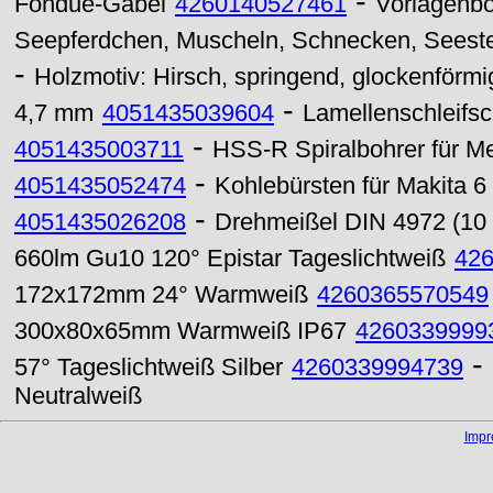
-
Fondue-Gabel
4260140527461
Vorlagenbo
Seepferdchen, Muscheln, Schnecken, Seestern
-
Holzmotiv: Hirsch, springend, glockenförm
-
4,7 mm
4051435039604
Lamellenschleifs
-
4051435003711
HSS-R Spiralbohrer für M
-
4051435052474
Kohlebürsten für Makita 6
-
4051435026208
Drehmeißel DIN 4972 (10
660lm Gu10 120° Epistar Tageslichtweiß
42
172x172mm 24° Warmweiß
4260365570549
300x80x65mm Warmweiß IP67
4260339999
-
57° Tageslichtweiß Silber
4260339994739
Neutralweiß
Imp