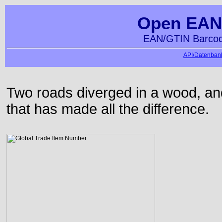
Open EAN
EAN/GTIN Barcod
API/Datenbank
Two roads diverged in a wood, and 
that has made all the difference.