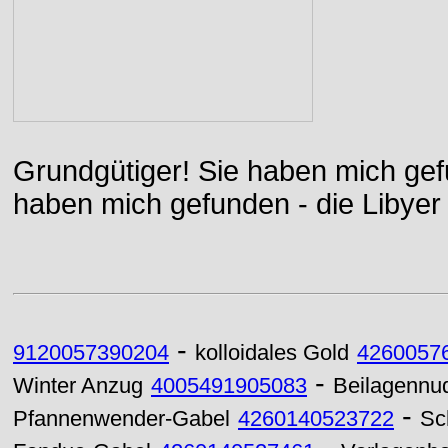
Grundgütiger! Sie haben mich gefu
haben mich gefunden - die Libyer 
-
9120057390204
kolloidales Gold
4260057
-
Winter Anzug
4005491905083
Beilagennu
-
Pfannenwender-Gabel
4260140523722
Sc