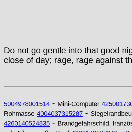
Do not go gentle into that good ni
close of day; rage, rage against th
-
5004978001514
Mini-Computer
42500173
-
Rohmasse
4004037315287
Siegelrandbeu
-
4260140524835
Brandgefahrschild, franzö