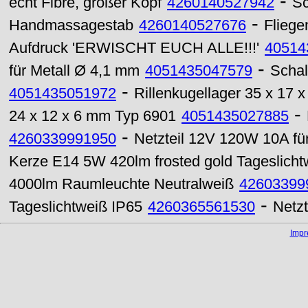
-
echt Fibre, großer Kopf
4260140527942
Sc
-
Handmassagestab
4260140527676
Fliege
Aufdruck 'ERWISCHT EUCH ALLE!!!'
40514
-
für Metall Ø 4,1 mm
4051435047579
Schal
-
4051435051972
Rillenkugellager 35 x 17
-
24 x 12 x 6 mm Typ 6901
4051435027885
-
4260339991950
Netzteil 12V 120W 10A f
Kerze E14 5W 420lm frosted gold Tageslicht
4000lm Raumleuchte Neutralweiß
42603399
-
Tageslichtweiß IP65
4260365561530
Netz
Imp