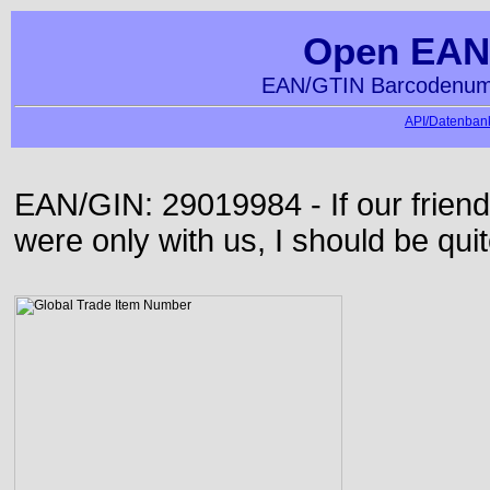
Open EAN
EAN/GTIN Barcodenumm
API/Datenbank
EAN/GIN: 29019984 - If our frie
were only with us, I should be qui