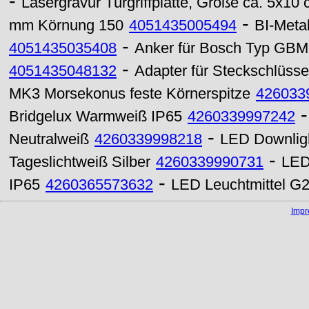
-
Lasergravur Türgriffplatte, Größe ca. 5x10
-
mm Körnung 150
4051435005494
BI-Meta
-
4051435035408
Anker für Bosch Typ GBM 
-
4051435048132
Adapter für Steckschlüssel
MK3 Morsekonus feste Körnerspitze
426033
Bridgelux Warmweiß IP65
4260339997242
-
Neutralweiß
4260339998218
LED Downlig
-
Tageslichtweiß Silber
4260339990731
LED
-
IP65
4260365573632
LED Leuchtmittel 
Imp