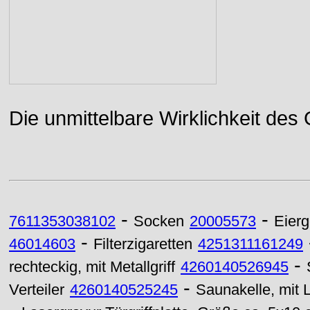
Die unmittelbare Wirklichkeit des
-
-
7611353038102
Socken
20005573
Eier
-
46014603
Filterzigaretten
4251311161249
-
rechteckig, mit Metallgriff
4260140526945
-
Verteiler
4260140525245
Saunakelle, mit L