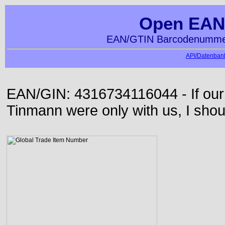
Open EAN
EAN/GTIN Barcodenummer
API/Datenbank
EAN/GIN: 4316734116044 - If our
Tinmann were only with us, I shou