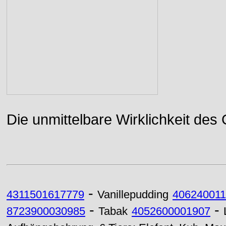
Die unmittelbare Wirklichkeit des
-
4311501617779
Vanillepudding
40624001
-
-
8723900030985
Tabak
4052600001907