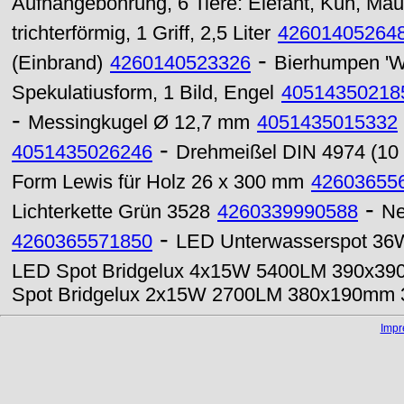
Aufhängebohrung, 6 Tiere: Elefant, Kuh, Ma
trichterförmig, 1 Griff, 2,5 Liter
42601405264
-
(Einbrand)
4260140523326
Bierhumpen 'Wi
Spekulatiusform, 1 Bild, Engel
40514350218
-
Messingkugel Ø 12,7 mm
4051435015332
-
4051435026246
Drehmeißel DIN 4974 (10
Form Lewis für Holz 26 x 300 mm
42603655
-
Lichterkette Grün 3528
4260339990588
Ne
-
4260365571850
LED Unterwasserspot 3
LED Spot Bridgelux 4x15W 5400LM 390x390
Spot Bridgelux 2x15W 2700LM 380x190mm
Imp