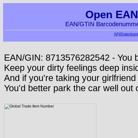
Open EAN
EAN/GTIN Barcodenummer
API/Datenbank
EAN/GIN: 8713576282542 - You bett
Keep your dirty feelings deep insi
And if you're taking your girlfriend
You'd better park the car well out 