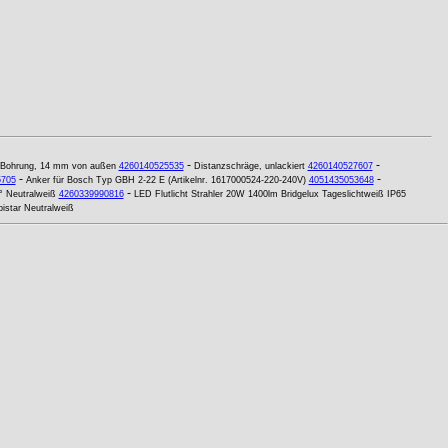
-
-
ter Bohrung, 14 mm von außen
4260140525535
Distanzschräge, unlackiert
4260140527607
-
-
5705
Anker für Bosch Typ GBH 2-22 E (Artikelnr. 1617000524-220-240V)
4051435053648
-
 Neutralweiß
4260339990816
LED Flutlicht Strahler 20W 1400lm Bridgelux Tageslichtweiß IP65
star Neutralweiß