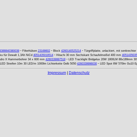
-
-
-
4388840380039
Filterhülsen
23168602
Block
4260140525214
Türgriffplatte, unlackiert, mit senkrech
-
ku für Dewalt 1,3Ah NiCd
4051435019514
Hitachi 30 mm Sechskant Schaufelmeißel 400 mm
405143503
-
dro X Hammerbohrer 34 x 600 mm
4260339997518
LED Tracklight Bridgelux 20W 1800LM 88x189mm 30°
-
LED Streifen 10m 30 LED/m 1000lm Lichterkette Gelb 5050
4260339996030
LED Spot 6W 570lm Gu10 Epi
Impressum
|
Datenschutz