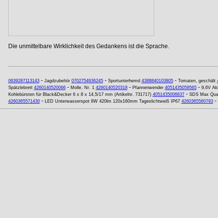
Die unmittelbare Wirklichkeit des Gedankens ist die Sprache.
-
-
-
0639287113143
Jagdzubehör
0702754936245
Sportunterhemd
4388840103805
Tomaten, geschält
-
-
-
Spätzlebrett
4260140520066
Molle, Nr. 1
4260140520318
Pfannenwender
4051435059565
9,6V Ak
-
Kohlebürsten für Black&Decker 6 x 8 x 14,5/17 mm (Artikelnr. 731717)
4051435006637
SDS Max Qua
-
-
4260365571430
LED Unterwasserspot 6W 420lm 120x160mm Tageslichtweiß IP67
4260365560793