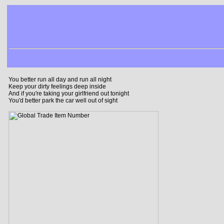
You better run all day and run all night
Keep your dirty feelings deep inside
And if you're taking your girlfriend out tonight
You'd better park the car well out of sight