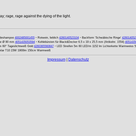
y; rage, rage against the dying of the light.
-
-
rdeshampoo
4002485001455
Rotwein, lieblich
4260140523104
Backform 'Schwäbische Ringe'
426014052
-
ne Ø 90 mm
4051435053594
Kohlebürsten für Black&Decker 6,5 x 19 x 25,5 mm (Artikelnr. 1554)
4051435
-
 60° Tageslichtweiß Gold
4260365560847
LED Streifen 5m 60 LED/m 1152 lm Lichterkette Warmweiss 
e klar T10 23W 1900lm 150cm Warmweiß
Impressum
|
Datenschutz