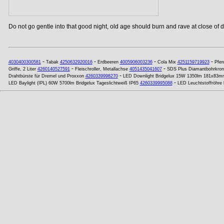
Do not go gentle into that good night, old age should burn and rave at close of da
-
-
-
-
4030400300581
Tabak
4250632920016
Erdbeeren
4005906003236
Cola Mix
4251159719923
Pfe
-
-
Griffe, 2 Liter
4260140527591
Fleischroller, Metallachse
4051435041607
SDS Plus Diamantbohrkro
-
Drahtbürste für Dremel und Proxxon
4260339998270
LED Downlight Bridgelux 15W 1350lm 181x83mm
-
LED Baylight (IPL) 60W 5700lm Bridgelux Tageslichtweiß IP65
4260339995088
LED Leuchtstoffröhr