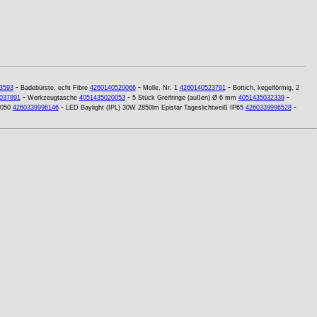
-
-
-
3593
Badebürste, echt Fibre
4260140520066
Molle, Nr. 1
4260140523791
Bottich, kegelförmig, 2
-
-
-
037891
Werkzeugtasche
4051435020053
5 Stück Greifringe (außen) Ø 6 mm
4051435032339
-
-
5050
4260339996146
LED Baylight (IPL) 30W 2850lm Epistar Tageslichtweiß IP65
4260339996528