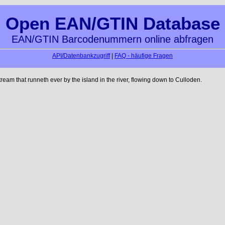
Open EAN/GTIN Database
EAN/GTIN Barcodenummern online abfragen
API/Datenbankzugriff
|
FAQ - häufige Fragen
am that runneth ever by the island in the river, flowing down to Culloden.