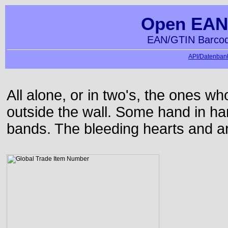
Open EAN
EAN/GTIN Barcod
API/Datenbank
All alone, or in two's, the ones w
outside the wall. Some hand in h
bands. The bleeding hearts and ar