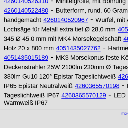
-
4260140526310
Miniteigrolle, mit Bohrung
-
4260140522480
Butterform, rund, 60 Gra
-
handgemacht
4260140520967
Würfel, mit
Lochsäge für Metall extra tief Ø 28,0 mm
405
345 Ø 45,0 mm mit MK4 Morsekegelschaft
4
-
Holz 20 x 800 mm
4051435027762
Hartme
-
4051435015189
MK3 Morsekonus feste Kö
Deckenstrahler 25W 2100lm 230mm Ø Tages
380lm Gu10 120° Epistar Tageslichtweiß
42
-
IP65 Epistar Neutralweiß
4260365570198
-
Tageslichtweiß IP67
4260365570129
LED 
Warmweiß IP67
Imp