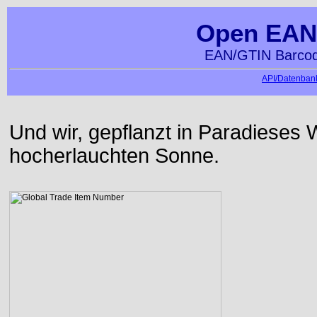
Open EAN
EAN/GTIN Barcod
API/Datenbank
Und wir, gepflanzt in Paradiese
hocherlauchten Sonne.