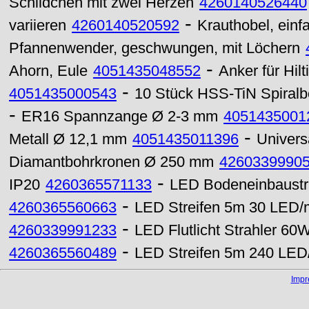
Schildchen mit zwei Herzen
4260140526440
-
variieren
4260140520592
Krauthobel, einf
Pfannenwender, geschwungen, mit Löchern
-
Ahorn, Eule
4051435048552
Anker für Hil
-
4051435000543
10 Stück HSS-TiN Spiralb
-
ER16 Spannzange Ø 2-3 mm
4051435001
-
Metall Ø 12,1 mm
4051435011396
Univers
Diamantbohrkronen Ø 250 mm
4260339990
-
IP20
4260365571133
LED Bodeneinbaust
-
4260365560663
LED Streifen 5m 30 LED/
-
4260339991233
LED Flutlicht Strahler 60
-
4260365560489
LED Streifen 5m 240 LED/
Imp