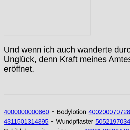
Und wenn ich auch wanderte durch
Unglück, denn Kraft meines Amtes
eröffnet.
-
4000000000860
Bodylotion
40020007072
-
4311501314395
Wundpflaster
505219703