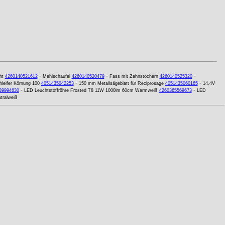
-
-
-
ht
4260140521612
Mehlschaufel
4260140520479
Fass mit Zahnstochern
4260140525320
-
-
leifer Körnung 100
4051435042253
150 mm Metallsägeblatt für Reciprosäge
4051435060165
14,4V
-
-
39994630
LED Leuchtstoffröhre Frosted T8 11W 1000lm 60cm Warmweiß
4260365569673
LED
tralweiß