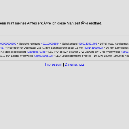
nn Kraft meines Amtes erklÃ¤re ich diese Mahlzeit fÃ¼r eröffnet.
-
-
-
000000000600
Gesichtsreinigung
4011100002654
Schokoriegel
4260140521766
Löffel, oval, handgemac
-
-
0457
Nutfräser für Oberfräser 2 x 41 mm Schaftdurchmesser 12 mm
4051435039727
30 mm Lamellensch
-
MK3 Morsekegelschaft
4260365572345
LED PAR38 E27 Strahler 27W 2600lm 60° Cree Warmweiss
42603
-
u10 60° Epistar Warmweiß
4260339995125
LED Leuchtstoffröhre Frosted T10 23W 1800lm 1500mm Neu
Impressum
|
Datenschutz