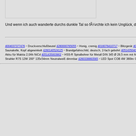
Und wenn ich auch wanderte durchs dunkle Tal so fÃ¼rchte ich kein Unglück, de
-
-
-
4004037377476
Druckverschlußbeutel
4280000765055
Honig, cremig
4016076410717
Blitzgerät
4
-
Saunakelle, Kopf abgewinkelt
4260140524125
Brandgefahrschild, deutsch, 2-fach gebohrt
405143504
-
Akku für Makita 2,0Ah NiCd
4051435003902
HSS-R Spiralbohrer für Metall DIN 345 Ø 29,5 mm mit 
-
Strahler R7S 12W 200° 135x54mm Neutralweiß dimmbar
4260339993565
LED Spot COB 4W 380lm G