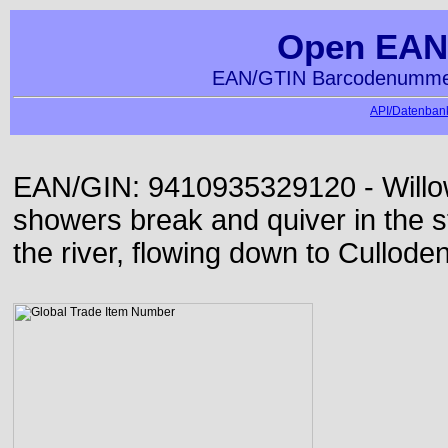
Open EAN
EAN/GTIN Barcodenummer
API/Datenbank
EAN/GIN: 9410935329120 - Willo
showers break and quiver in the s
the river, flowing down to Culloden