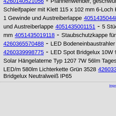
-
4260140521056
Pfannenwender, geschwun
Schleifpapier mit Klett 115 x 102 mm 6-Loch
1 Gewinde und Austreiberlappe
4051435044
-
und Austreiberlappe
4051435001151
5 Stü
-
mm
4051435019118
Staubschutzkappe für 
-
4260365570488
LED Bodeneinbaustrahle
-
4260339998775
LED Spot Bridgelux 10
Solar Hängelaterne Typ 1207 7W 56lm Tages
LED/m 580lm Lichterkette Grün 3528
42603
Bridgelux Neutralweiß IP65
Imp