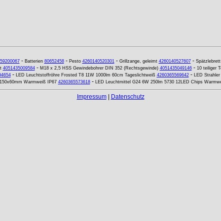
-
-
-
-
59200067
Batterien
80652458
Pesto
4260140520301
Grillzange, geleimt
4260140527607
Spätzlebrett
-
-
t
4051435009584
M18 x 2,5 HSS Gewindebohrer DIN 352 (Rechtsgewinde)
4051435049146
10 teiliger
-
-
94654
LED Leuchtstoffröhre Frosted T8 11W 1000lm 60cm Tageslichtweiß
4260365569642
LED Strahle
-
0x150x60mm Warmweiß IP67
4260365573618
LED Leuchtmittel G24 6W 250lm 5730 12LED Chips Warmw
Impressum
|
Datenschutz