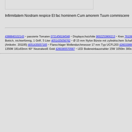
Infirmitatem Nostram respice Et fac hominem Cum amorem Tuum commiscere
-
-
-
4388840102143
passierte Tomaten
0721456194548
Displayschutzfolie
9002253900213
Kren
76109
-
Bottich, trichterförmig, 1 Griff, 5 Liter
4051435056762
Ø 15 mm Nylon Bürste mit zylindrischem Schaf
-
(Artikelnr. 201195)
4051435057165
Flanschlager Wellendurchmesser 17 mm Typ UCFL203
42603399
-
1350M 181x83mm 60° Neutralweiß Gold
4260365570587
LED Bodeneinbaustrahler 15W 1050lm 30