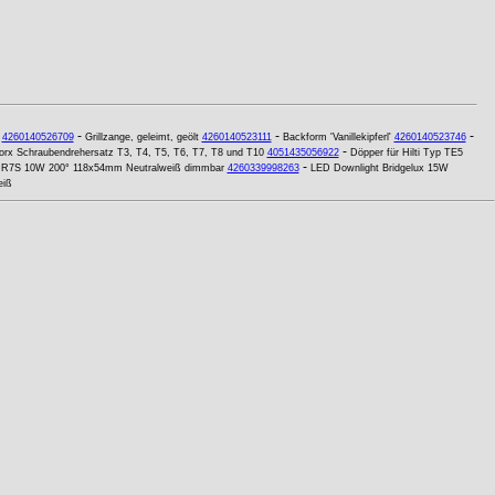
-
-
-
4260140526709
Grillzange, geleimt, geölt
4260140523111
Backform 'Vanillekipferl'
4260140523746
-
 Torx Schraubendrehersatz T3, T4, T5, T6, T7, T8 und T10
4051435056922
Döpper für Hilti Typ TE5
-
r R7S 10W 200° 118x54mm Neutralweiß dimmbar
4260339998263
LED Downlight Bridgelux 15W
eiß