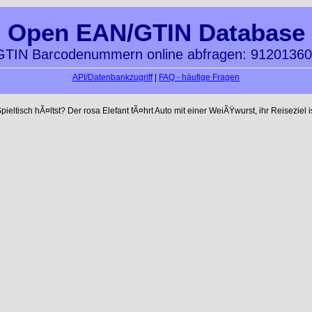
Open EAN/GTIN Database
TIN Barcodenummern online abfragen: 9120136
API/Datenbankzugriff
|
FAQ - häufige Fragen
ltisch hÃ¤ltst? Der rosa Elefant fÃ¤hrt Auto mit einer WeiÃŸwurst, ihr Reiseziel is