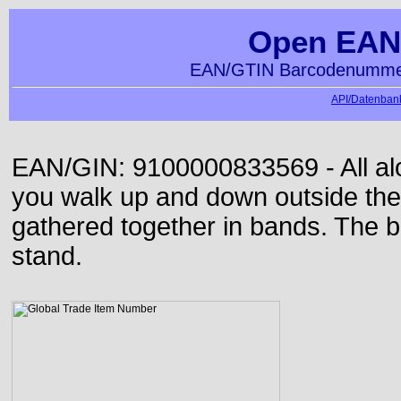
Open EAN
EAN/GTIN Barcodenummer
API/Datenbank
EAN/GIN: 9100000833569 - All alon
you walk up and down outside th
gathered together in bands. The b
stand.