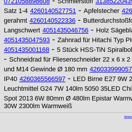
-
0721058898608
Schmierstoff
3138522043
-
Satz 1-4
4260140527751
Apfelstecher
42
-
gerahmt
4260140522336
Butterdurchstoß
-
Langschwert
4051435046756
Holz Sägebl
-
4051435047593
Zahnrad für Hitachi Typ 
-
4051435001168
5 Stück HSS-TiN Spiralbo
-
Schneidrad für Fliesenschneider 22 x 6 x 
und M14 Gewinde Ø 180 mm
426033999057
-
IP40
4260365566597
LED Birne E27 9W 2
Leuchtmittel G24 7W 140lm 5050 35LED Ch
Spot 2013 6W 80mm Ø 480lm Epistar Warm
30W 2300lm Warmweiß
Imp