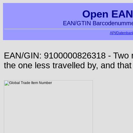
Open EAN
EAN/GTIN Barcodenummer
API/Datenbank
EAN/GIN: 9100000826318 - Two roa
the one less travelled by, and that