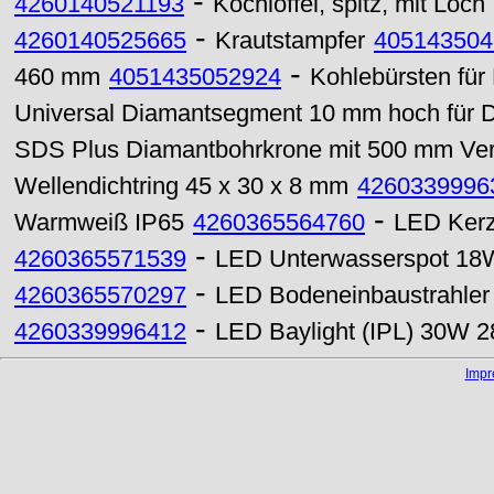
-
4260140521193
Kochlöffel, spitz, mit Loch
-
4260140525665
Krautstampfer
405143504
-
460 mm
4051435052924
Kohlebürsten für
Universal Diamantsegment 10 mm hoch für
SDS Plus Diamantbohrkrone mit 500 mm Ve
Wellendichtring 45 x 30 x 8 mm
4260339996
-
Warmweiß IP65
4260365564760
LED Kerz
-
4260365571539
LED Unterwasserspot 1
-
4260365570297
LED Bodeneinbaustrahler
-
4260339996412
LED Baylight (IPL) 30W 
Imp