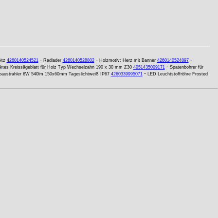
-
-
-
itz
4260140524521
Radlader
4260140528802
Holzmotiv: Herz mit Banner
4260140524897
-
tes Kreissägeblatt für Holz Typ Wechselzahn 190 x 30 mm Z30
4051435009171
Spatenbohrer für
-
austrahler 6W 540lm 150x60mm Tageslichtweiß IP67
4260339995071
LED Leuchtstoffröhre Frosted