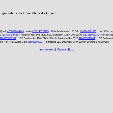
 gefunden - die Libyer Marty, die Libyer!
-
-
-
-Quark
4250639449749
Akku
4260140529205
Wäscheklammern, 50 Stk.
4260140521025
Kochlöffel, sp
-
-
0
4051435048569
Anker für Hilti Typ TE60 TE72 (Artikelnr. 72344-100-120V)
4051435008280
HM bestück
-
-
4260365560359
LED Streifen 1m 120 LED/m 55lm Lichterkette Rot 3528
4260365570051
LED Bodeneinb
-
mm 48° Neutralweiß Gold
4260339993114
Samsung LED Downlight 15W 1300lm 180mm Ø Warmweiß
Impressum
|
Datenschutz