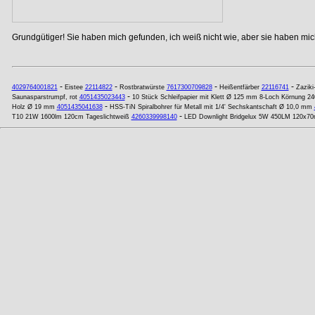
Grundgütiger! Sie haben mich gefunden, ich weiß nicht wie, aber sie haben mich
-
-
-
-
4029764001821
Eistee
22114822
Rostbratwürste
7617300709828
Heißentfärber
22116741
Zaziki
-
Saunasparstrumpf, rot
4051435023443
10 Stück Schleifpapier mit Klett Ø 125 mm 8-Loch Körnung 24
-
Holz Ø 19 mm
4051435041638
HSS-TiN Spiralbohrer für Metall mit 1/4' Sechskantschaft Ø 10,0 mm
-
T10 21W 1600lm 120cm Tageslichtweiß
4260339998140
LED Downlight Bridgelux 5W 450LM 120x70