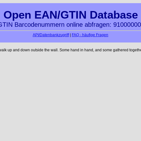
Open EAN/GTIN Database
TIN Barcodenummern online abfragen: 9100000
API/Datenbankzugriff
|
FAQ - häufige Fragen
 walk up and down outside the wall. Some hand in hand, and some gathered together