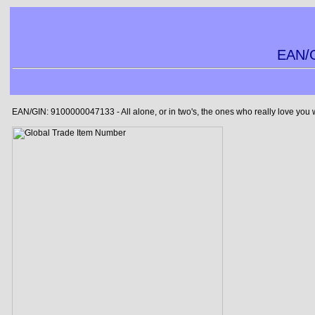
EAN/G
EAN/GIN: 9100000047133 - All alone, or in two's, the ones who really love you