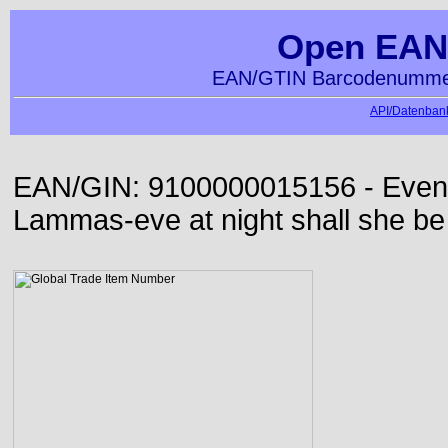
Open EAN
EAN/GTIN Barcodenummer
API/Datenbank
EAN/GIN: 9100000015156 - Even or
Lammas-eve at night shall she be