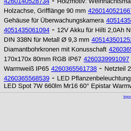
-
4260140528734
Holzmotiv: Weihnachtsma
Holzachse, Grifflänge 90 mm
426014052166
Gehäuse für Überwachungskamera
4051435
-
4051435061094
12V Akku für Hilti 2,0Ah 
DIN 338N für Metall Ø 9,3 mm
40514350125
Diamantbohrkronen mit Konusschaft
426036
170x170x 80mm RGB IP67
4260339991097
-
Warmweiß IP65
4260365561738
Netzteil
-
4260365568539
LED Pflanzenbeleuchtung
LED Spot 7W 660lm Mr16 60° Epistar Warm
Imp