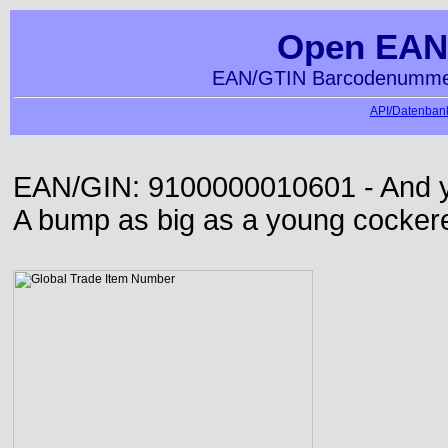
Open EAN
EAN/GTIN Barcodenummer
API/Datenbank
EAN/GIN: 9100000010601 - And yet
A bump as big as a young cockere