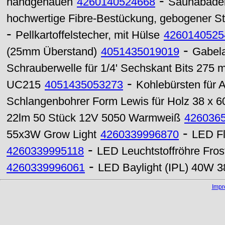
-
handgehauen
4260140524668
Saunabadeb
hochwertige Fibre-Bestückung, gebogener St
-
Pellkartoffelstecher, mit Hülse
4260140525
-
(25mm Überstand)
4051435019019
Gabel
Schrauberwelle für 1/4' Sechskant Bits 275
-
UC215
4051435053273
Kohlebürsten für 
Schlangenbohrer Form Lewis für Holz 38 x 
22lm 50 Stück 12V 5050 Warmweiß
426036
-
55x3W Grow Light
4260339996870
LED Fl
-
4260339995118
LED Leuchtstoffröhre Fr
-
4260339996061
LED Baylight (IPL) 40W 
Imp