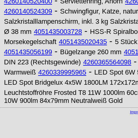
-
4260140520400
Serviettenring, Ahorn
426
-
4260140524309
Schwingfigur, Katze, natu
Salzkristalllampenschirm, inkl. 3 kg Salzkrista
-
Ø 38 mm
4051435003728
HSS-R Spiralbo
-
Morsekegelschaft
4051435020435
5 Stück
-
4051435056199
Bügelzange 260 mm
405
DIN 223 (Rechtsgewinde)
4260365564098
-
Warmweiß
4260339995965
LED Spot 6W 
LED Spot Bridgelux 4x5W 1800LM 172x172m
Leuchtstoffröhre Frosted T8 11W 1000lm 6
10W 900lm 84x79mm Neutralweiß Gold
Imp