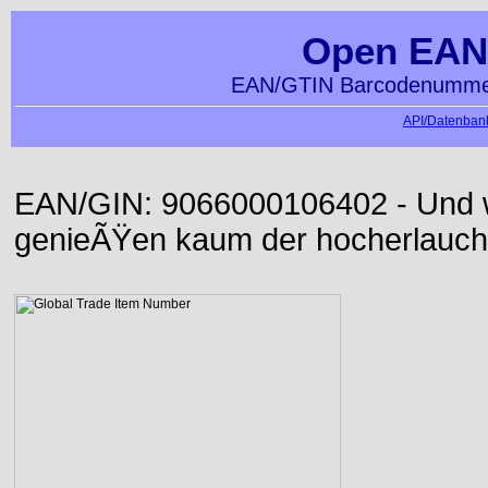
Open EAN
EAN/GTIN Barcodenummer
API/Datenbank
EAN/GIN: 9066000106402 - Und wi
genieÃŸen kaum der hocherlauch