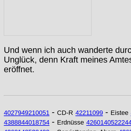
Und wenn ich auch wanderte durch
Unglück, denn Kraft meines Amtes
eröffnet.
-
-
4027949210051
CD-R
42211099
Eistee
-
4388844018754
Erdnüsse
426014052224