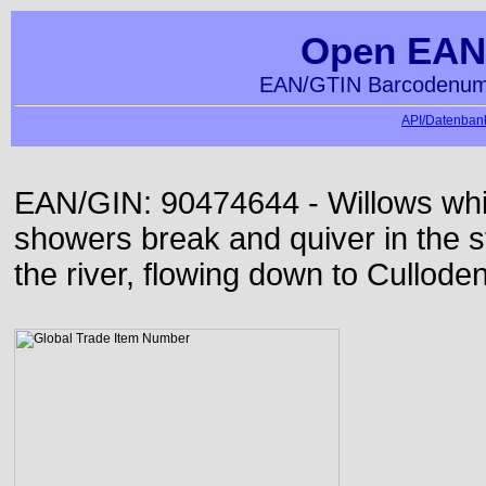
Open EAN
EAN/GTIN Barcodenumm
API/Datenbank
EAN/GIN: 90474644 - Willows whi
showers break and quiver in the s
the river, flowing down to Culloden