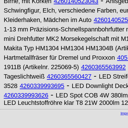
-
Birne, mit Korken
4260140523043
Anisgeb
Schwingfigur, Elch, verschiedene Farben, eu
Kleiderhaken, Mädchen im Auto
4260140525
1-13 mm Präzisions-Schnellspannbohrfutter
mini Drehfutter MK2 Morsekegelschaft mit 
Makita Typ HM1304 HM1304 HM1304B (Artik
Hartmetallfräser für Dremel und Proxxon
405
1911B (Artikelnr. 225069-5)
4260365563992
-
Tageslichtweiß
4260365560427
LED Strei
-
3528
4260339993695
LED Downlight Dec
-
4260339993626
LED Spot COB 4W 380lm 
LED Leuchtstoffröhre klar T8 21W 2000lm 1
Imp