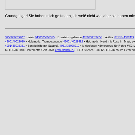
Grundgütiger! Sie haben mich gefunden, ich weiß nicht wie, aber sie haben mich
-
-
-
3258880822947
Wein
8438525606315
Dunstabzugshaube
4260337760558
Additiv
8717644332429
-
-
4260140528680
Holzmotiv: Trompetenengel
4260140528482
Holzmotiv: Hund mit Rose im Maul, ov
-
-
4051435038331
Zentrierhilfe mit Saugfuß
4051435028219
Mitlaufende Körnerspitze für Rohre MK3
-
60 LED/m 30lm Lichterkette Gelb 3528
4260365560373
LED Streifen 10m 120 LED/m 550lm Lichterke