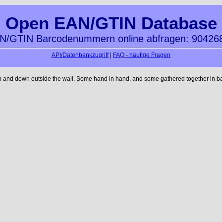
Open EAN/GTIN Database
N/GTIN Barcodenummern online abfragen: 90426
API/Datenbankzugriff
|
FAQ - häufige Fragen
up and down outside the wall. Some hand in hand, and some gathered together in ba