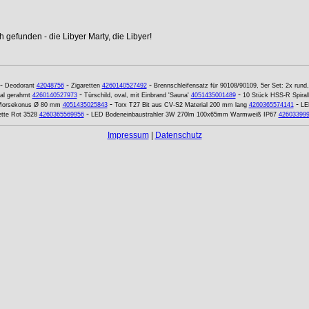
 gefunden - die Libyer Marty, die Libyer!
-
-
-
Deodorant
42048756
Zigaretten
4260140527492
Brennschleifensatz für 90108/90109, 5er Set: 2x rund
-
-
al gerahmt
4260140527973
Türschild, oval, mit Einbrand 'Sauna'
4051435001489
10 Stück HSS-R Spiral
-
-
 Morsekonus Ø 80 mm
4051435025843
Torx T27 Bit aus CV-S2 Material 200 mm lang
4260365574141
LE
-
tte Rot 3528
4260365569956
LED Bodeneinbaustrahler 3W 270lm 100x65mm Warmweiß IP67
42603399
Impressum
|
Datenschutz