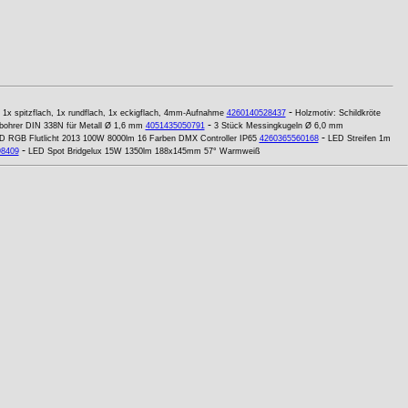
-
, 1x spitzflach, 1x rundflach, 1x eckigflach, 4mm-Aufnahme
4260140528437
Holzmotiv: Schildkröte
-
bohrer DIN 338N für Metall Ø 1,6 mm
4051435050791
3 Stück Messingkugeln Ø 6,0 mm
-
D RGB Flutlicht 2013 100W 8000lm 16 Farben DMX Controller IP65
4260365560168
LED Streifen 1m
-
98409
LED Spot Bridgelux 15W 1350lm 188x145mm 57° Warmweiß