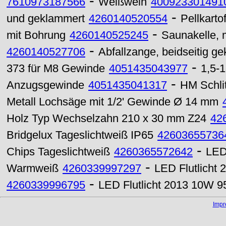
-
7610973187566
Weißwein
400923301491
-
und geklammert
4260140520554
Pellkarto
-
mit Bohrung
4260140525245
Saunakelle, m
-
4260140527706
Abfallzange, beidseitig g
-
373 für M8 Gewinde
4051435043977
1,5-
-
Anzugsgewinde
4051435041317
HM Schli
Metall Lochsäge mit 1/2' Gewinde Ø 14 mm
Holz Typ Wechselzahn 210 x 30 mm Z24
42
Bridgelux Tageslichtweiß IP65
42603655736
-
Chips Tageslichtweiß
4260365572642
LED
-
Warmweiß
4260339997297
LED Flutlicht
-
4260339996795
LED Flutlicht 2013 10W 9
Imp