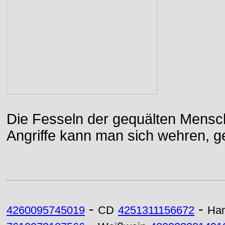
Die Fesseln der gequälten Mensch
Angriffe kann man sich wehren, g
-
-
4260095745019
CD
4251311156672
Han