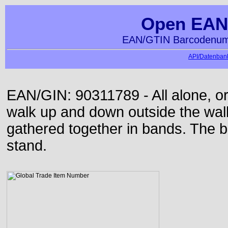
Open EAN
EAN/GTIN Barcodenumm
API/Datenbank
EAN/GIN: 90311789 - All alone, or 
walk up and down outside the wa
gathered together in bands. The b
stand.