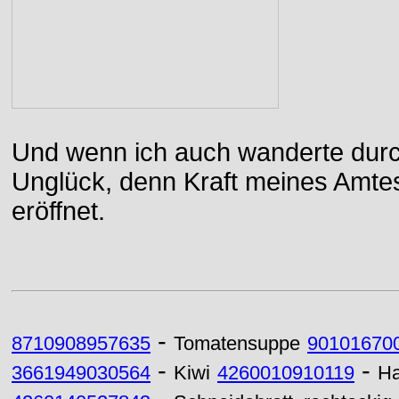
Und wenn ich auch wanderte durch
Unglück, denn Kraft meines Amtes
eröffnet.
-
8710908957635
Tomatensuppe
90101670
-
-
3661949030564
Kiwi
4260010910119
Ha