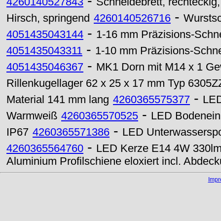
-
4260140527843
Schneidebrett, rechteckig
-
Hirsch, springend
4260140526716
Wurstsc
-
4051435043144
1-16 mm Präzisions-Schne
-
4051435043311
1-10 mm Präzisions-Schne
-
4051435046367
MK1 Dorn mit M14 x 1 Ge
Rillenkugellager 62 x 25 x 17 mm Typ 6305Z
-
Material 141 mm lang
4260365575377
LED
-
Warmweiß
4260365570525
LED Bodenein
-
IP67
4260365571386
LED Unterwassersp
-
4260365564760
LED Kerze E14 4W 330lm k
Aluminium Profilschiene eloxiert incl. Abdec
Imp