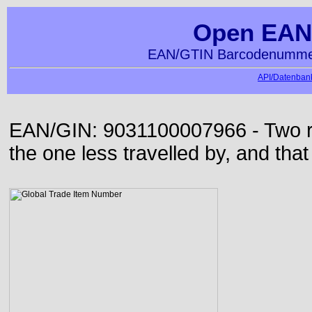
Open EAN
EAN/GTIN Barcodenummer
API/Datenbank
EAN/GIN: 9031100007966 - Two roa
the one less travelled by, and that