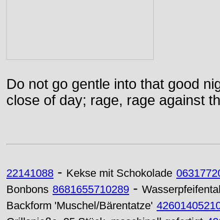
Do not go gentle into that good ni
close of day; rage, rage against th
-
22141088
Kekse mit Schokolade
0631772
-
Bonbons
8681655710289
Wasserpfeifent
Backform 'Muschel/Bärentatze'
4260140521