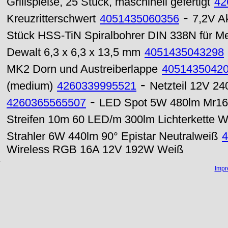
Grillspieße, 25 Stück, maschinell gefertigt
42
-
Kreuzritterschwert
4051435060356
7,2V A
Stück HSS-TiN Spiralbohrer DIN 338N für Me
Dewalt 6,3 x 6,3 x 13,5 mm
4051435043298
MK2 Dorn und Austreiberlappe
4051435042
-
(medium)
4260339995521
Netzteil 12V 24
-
4260365565507
LED Spot 5W 480lm Mr16
Streifen 10m 60 LED/m 300lm Lichterkette 
Strahler 6W 440lm 90° Epistar Neutralweiß
4
Wireless RGB 16A 12V 192W Weiß
Imp