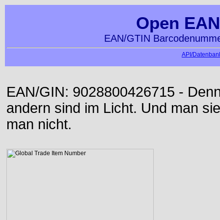
Open EAN
EAN/GTIN Barcodenummer
API/Datenbank
EAN/GIN: 9028800426715 - Denn d
andern sind im Licht. Und man sieh
man nicht.