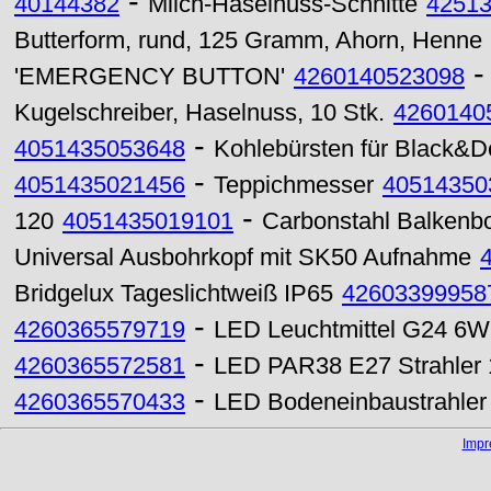
-
40144382
Milch-Haselnuss-Schnitte
42513
Butterform, rund, 125 Gramm, Ahorn, Henne
'EMERGENCY BUTTON'
4260140523098
Kugelschreiber, Haselnuss, 10 Stk.
4260140
-
4051435053648
Kohlebürsten für Black&De
-
4051435021456
Teppichmesser
40514350
-
120
4051435019101
Carbonstahl Balkenbo
Universal Ausbohrkopf mit SK50 Aufnahme
Bridgelux Tageslichtweiß IP65
42603399958
-
4260365579719
LED Leuchtmittel G24 6W
-
4260365572581
LED PAR38 E27 Strahler
-
4260365570433
LED Bodeneinbaustrahler
Imp