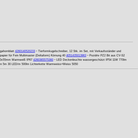
-
gahornblatt
4260140520233
Tierformkugelschreiber, 12 Stk. im Set, mit Verkaufsständer und
-
papier für Fein Multimaster (Deltaform) Körnung 40
4051435013963
Pozidriv PZ2 Bit aus CV-S2
-
100x55mm Warmweiß IP67
4260365575360
LED Deckenleuchte wassergeschützt IP54 11W 770lm
en 5m 30 LED/m 500lm Lichterkette Warmweiss+Weiss 5050