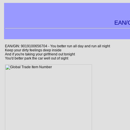
EAN/G
EAN/GIN: 9019100656704 - You better run all day and run all night
Keep your dirty feelings deep inside
And if you're taking your girlfriend out tonight
You'd better park the car well out of sight