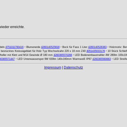
ieder erreichte.
-
-
-
deln
4751011790416
Blumenerde
4260140525818
Bock für Fass 1 Liter
4260140528383
Holzmotiv: Ber
-
bestücktes Kreissägeblatt für Holz Typ Wechselzahn 220 x 16 mm Z40
4051435033176
10 Stück Schleif
-
fteller mit Klett und M14 Gewinde Ø 180 mm
4260365570266
LED Bodeneinbaustrahler 4W 280lm 100x
-
-
60365571447
LED Unterwasserspot 9W 630lm 140x160mm Warmweiß IP67
4260365560663
LED Streif
Impressum
|
Datenschutz