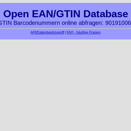
Open EAN/GTIN Database
TIN Barcodenummern online abfragen: 9019100
API/Datenbankzugriff
|
FAQ - häufige Fragen