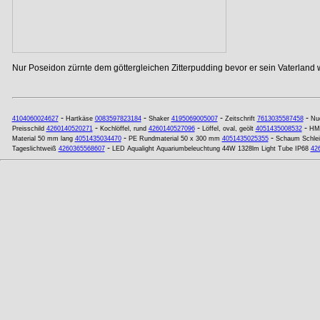
Nur Poseidon zürnte dem göttergleichen Zitterpudding bevor er sein Vaterland w
-
-
-
-
4104060024627
Hartkäse
0083597823184
Shaker
4195069005007
Zeitschrift
7613035587458
Nu
-
-
-
Preisschild
4260140520271
Kochlöffel, rund
4260140527096
Löffel, oval, geölt
4051435008532
HM 
-
-
Material 50 mm lang
4051435034470
PE Rundmaterial 50 x 300 mm
4051435025355
Schaum Schlei
-
Tageslichtweiß
4260365568607
LED Aqualight Aquariumbeleuchtung 44W 1328lm Light Tube IP68
42