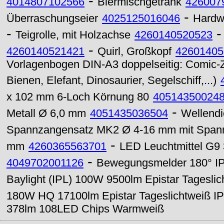
-
4014807102566
Biermischgetränk
426007
-
Überraschungseier
4025125016046
Hardw
-
Teigrolle, mit Holzachse
4260140520523
-
4260140521421
Quirl, Großkopf
42601405
Vorlagenbogen DIN-A3 doppelseitig: Comic-Z
Bienen, Elefant, Dinosaurier, Segelschiff,...)
x 102 mm 6-Loch Körnung 80
40514350024
-
Metall Ø 6,0 mm
4051435036504
Wellendi
Spannzangensatz MK2 Ø 4-16 mm mit Spann
-
mm
4260365563701
LED Leuchtmittel G9
-
4049702001126
Bewegungsmelder 180° I
Baylight (IPL) 100W 9500lm Epistar Tageslic
180W HQ 17100lm Epistar Tageslichtweiß I
378lm 108LED Chips Warmweiß