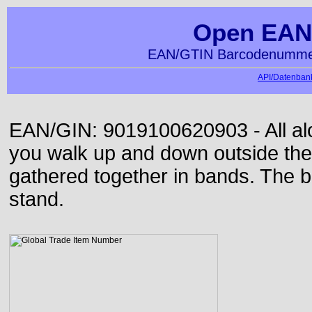
Open EAN
EAN/GTIN Barcodenummer
API/Datenbank
EAN/GIN: 9019100620903 - All alon
you walk up and down outside th
gathered together in bands. The b
stand.