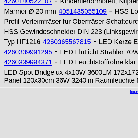
-
4260140522107
Kindertierformbrett, Nilpfe
-
Marmor Ø 20 mm
4051435055109
HSS Loc
Profil-Verleimfräser für Oberfräser Schaftd
HSS Gewindeschneider DIN 223 (Linksgewi
-
Typ HF1216
4260365567815
LED Kerze E
-
4260339991295
LED Flutlicht Strahler 70
-
4260339994371
LED Leuchtstoffröhre kla
LED Spot Bridgelux 4x10W 3600LM 172x172
Panel 120x30cm 36W 3240lm Raumleuchte N
Imp