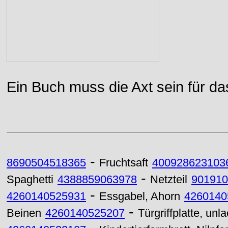
Ein Buch muss die Axt sein für da
-
8690504518365
Fruchtsaft
400928623103
-
Spaghetti
4388859063978
Netzteil
901910
-
4260140525931
Essgabel, Ahorn
4260140
-
Beinen
4260140525207
Türgriffplatte, un