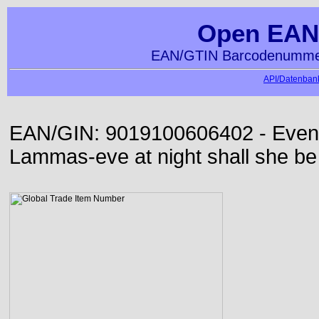
Open EAN
EAN/GTIN Barcodenummer
API/Datenbank
EAN/GIN: 9019100606402 - Even or
Lammas-eve at night shall she be