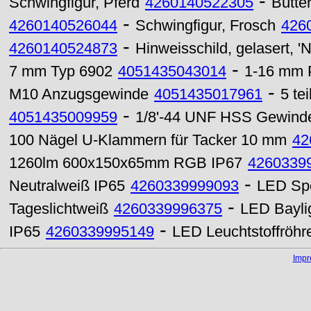
-
Schwingfigur, Pferd
4260140522305
Butte
-
4260140526044
Schwingfigur, Frosch
426
-
4260140524873
Hinweisschild, gelasert, 
-
7 mm Typ 6902
4051435043014
1-16 mm P
-
M10 Anzugsgewinde
4051435017961
5 te
-
4051435009959
1/8'-44 UNF HSS Gewinde
100 Nägel U-Klammern für Tacker 10 mm
42
1260lm 600x150x65mm RGB IP67
4260339
-
Neutralweiß IP65
4260339999093
LED Sp
-
Tageslichtweiß
4260339996375
LED Bayli
-
IP65
4260339995149
LED Leuchtstoffröh
Imp