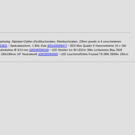
lseitig: Alphabet+Zahlen (Großbuchstaben, Kleinbuchstaben, Ziffern jeweils in 4 verschiedenen
-
-
22831
Spekulatiusform, 1 Bild, Eule
4051435006477
SDS Max Quadro X Hammerbohrer 10 x 340
-
ufenbohrer Ø 3/13 mm
4260365560106
LED Streifen 1m 60 LED/m 30lm Lichterkette Blau 3528
-
 190x190mm 24° Neutralweiß
4260365564005
LED Leuchtstoffröhre Frosted T8 28W 2600lm 180cm