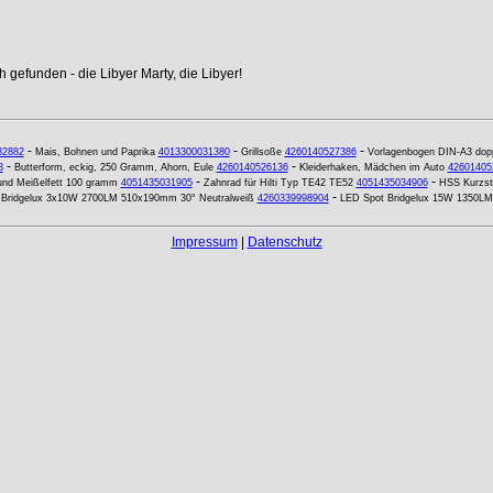
 gefunden - die Libyer Marty, die Libyer!
-
-
-
82882
Mais, Bohnen und Paprika
4013300031380
Grillsoße
4260140527386
Vorlagenbogen DIN-A3 doppe
-
-
3
Butterform, eckig, 250 Gramm, Ahorn, Eule
4260140526136
Kleiderhaken, Mädchen im Auto
42601405
-
-
und Meißelfett 100 gramm
4051435031905
Zahnrad für Hilti Typ TE42 TE52
4051435034906
HSS Kurzst
-
 Bridgelux 3x10W 2700LM 510x190mm 30° Neutralweiß
4260339998904
LED Spot Bridgelux 15W 1350LM
Impressum
|
Datenschutz