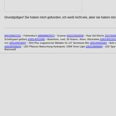
Grundgütiger! Sie haben mich gefunden, ich weiß nicht wie, aber sie haben mich
-
-
-
9001939615311
Fahrtenbuch
4960999625072
Scanner
8432225026558
Haar Gel Wachs
32272910
-
Schrifttypen/-größen)
4260140522466
Butterform, rund, 30 Gramm, Ahorn, Glücksklee
426014052263
-
-
mm
4051435018357
SDS Plus magnetischer Bithalter für 1/2' Sechskant Bits
4051435025461
Bohr-
-
-
4260365568454
LED Pflanzen Beleuchtung Hydroponic 150W Grow Light
4260339998966
LED Spot
Warmweiß