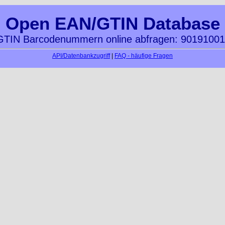
Open EAN/GTIN Database
TIN Barcodenummern online abfragen: 9019100
API/Datenbankzugriff
|
FAQ - häufige Fragen