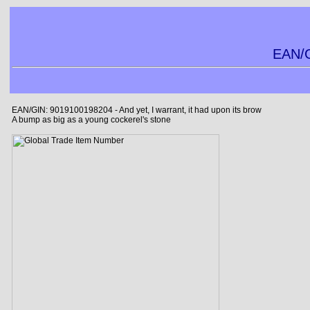
EAN/G
EAN/GIN: 9019100198204 - And yet, I warrant, it had upon its brow
A bump as big as a young cockerel's stone