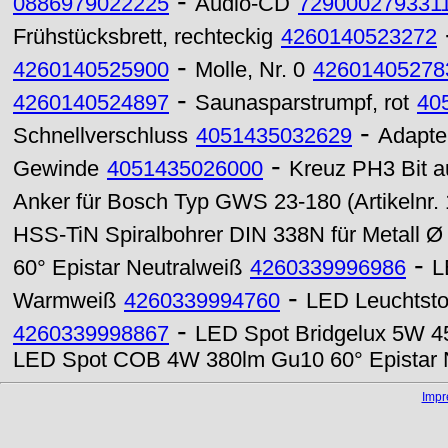
-
0886979022225
Audio-CD
729000279331
Frühstücksbrett, rechteckig
4260140523272
-
4260140525900
Molle, Nr. 0
42601405278
-
4260140524897
Saunasparstrumpf, rot
40
-
Schnellverschluss
4051435032629
Adapter
-
Gewinde
4051435026000
Kreuz PH3 Bit a
Anker für Bosch Typ GWS 23-180 (Artikelnr
HSS-TiN Spiralbohrer DIN 338N für Metall Ø 
-
60° Epistar Neutralweiß
4260339996986
L
-
Warmweiß
4260339994760
LED Leuchtsto
-
4260339998867
LED Spot Bridgelux 5W 
LED Spot COB 4W 380lm Gu10 60° Epistar 
Imp