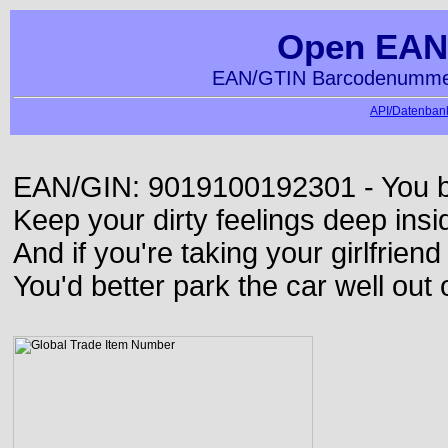
Open EAN
EAN/GTIN Barcodenummer
API/Datenbank
EAN/GIN: 9019100192301 - You bett
Keep your dirty feelings deep insi
And if you're taking your girlfriend
You'd better park the car well out 