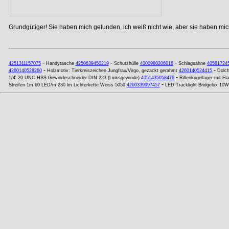
Grundgütiger! Sie haben mich gefunden, ich weiß nicht wie, aber sie haben mich
-
-
-
4251311157075
Handytasche
4250639450219
Schutzhülle
4000980206016
Schlagsahne
40581724
-
-
4260140528260
Holzmotiv: Tierkreiszeichen Jungfrau/Virgo, gezackt gerahmt
4260140524415
Dolc
-
1/4'-20 UNC HSS Gewindeschneider DIN 223 (Linksgewinde)
4051435058476
Rillenkugellager mit 
-
Streifen 1m 60 LED/m 230 lm Lichterkette Weiss 5050
4260339997457
LED Tracklight Bridgelux 1