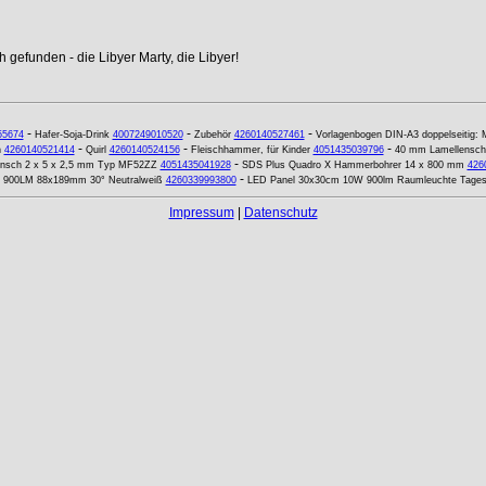
 gefunden - die Libyer Marty, die Libyer!
-
-
-
55674
Hafer-Soja-Drink
4007249010520
Zubehör
4260140527461
Vorlagenbogen DIN-A3 doppelseitig: M
-
-
-
h
4260140521414
Quirl
4260140524156
Fleischhammer, für Kinder
4051435039796
40 mm Lamellenschl
-
Flansch 2 x 5 x 2,5 mm Typ MF52ZZ
4051435041928
SDS Plus Quadro X Hammerbohrer 14 x 800 mm
426
-
0W 900LM 88x189mm 30° Neutralweiß
4260339993800
LED Panel 30x30cm 10W 900lm Raumleuchte Tagesl
Impressum
|
Datenschutz