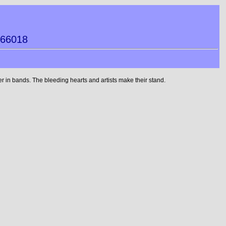
066018
 in bands. The bleeding hearts and artists make their stand.