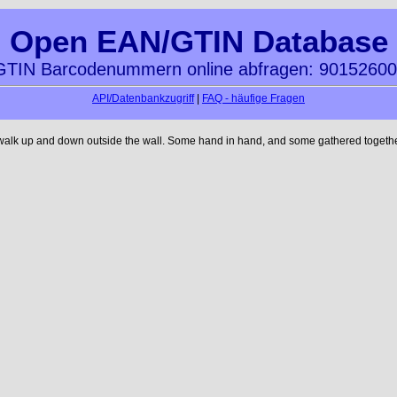
Open EAN/GTIN Database
TIN Barcodenummern online abfragen: 9015260
API/Datenbankzugriff
|
FAQ - häufige Fragen
 walk up and down outside the wall. Some hand in hand, and some gathered together