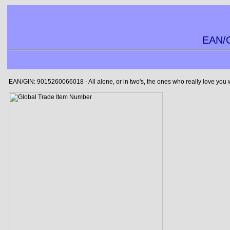
EAN/G
EAN/GIN: 9015260066018 - All alone, or in two's, the ones who really love you