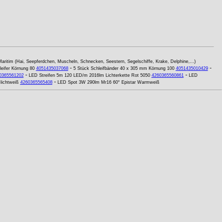
aritim (Hai, Seepferdchen, Muscheln, Schnecken, Seestern, Segelschiffe, Krake, Delphine,...)
-
-
eifer Körnung 80
4051435037068
5 Stück Schleifbänder 40 x 305 mm Körnung 100
4051435010429
-
-
0365561202
LED Streifen 5m 120 LED/m 2016lm Lichterkette Rot 5050
4260365560861
LED
-
ichtweiß
4260365565408
LED Spot 3W 290lm Mr16 60° Epistar Warmweiß