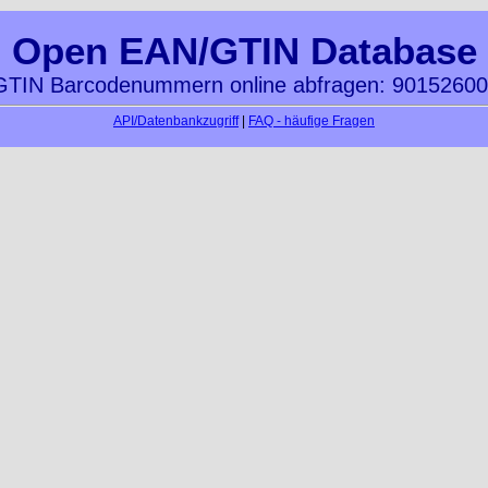
Open EAN/GTIN Database
TIN Barcodenummern online abfragen: 9015260
API/Datenbankzugriff
|
FAQ - häufige Fragen