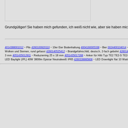
Grundgütiger! Sie haben mich gefunden, ich weiß nicht wie, aber sie haben mich
-
-
-
4014388001012
Pils
4260100920110
10er Eier Bodenhaltung
4004160005338
Bier
0024400104014
-
Wolken und Sternen, rund gefasst
4260140525412
Brandgefahrschild, deutsch, 2-fach gebohrt
42601
-
-
3 mm
4051435012911
Reduzierring 25 x 18 mm
4051435017268
Anker für Hilti Typ TE2 TE2-S TE2-
-
LED Baylight (IPL) 40W 3800lm Epistar Neutralweiß IP65
4260339995606
LED Downlight flat 10 W