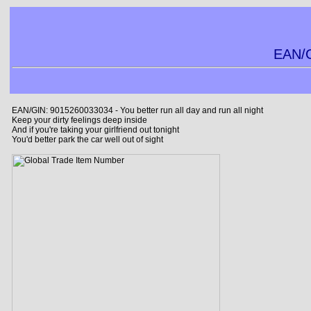
EAN/G
EAN/GIN: 9015260033034 - You better run all day and run all night
Keep your dirty feelings deep inside
And if you're taking your girlfriend out tonight
You'd better park the car well out of sight