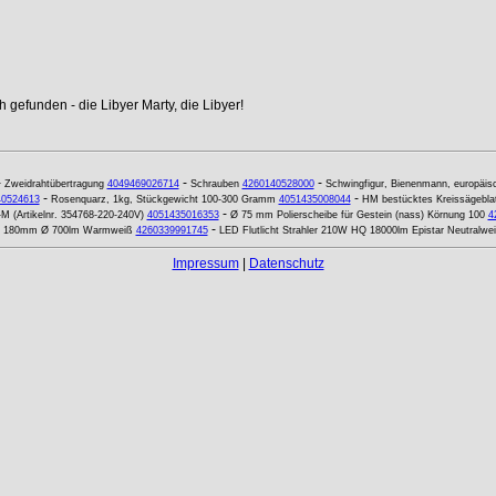
 gefunden - die Libyer Marty, die Libyer!
-
-
-
Zweidrahtübertragung
4049469026714
Schrauben
4260140528000
Schwingfigur, Bienenmann, europäis
-
-
40524613
Rosenquarz, 1kg, Stückgewicht 100-300 Gramm
4051435008044
HM bestücktes Kreissägebla
-
M (Artikelnr. 354768-220-240V)
4051435016353
Ø 75 mm Polierscheibe für Gestein (nass) Körnung 100
4
-
att 180mm Ø 700lm Warmweiß
4260339991745
LED Flutlicht Strahler 210W HQ 18000lm Epistar Neutralwe
Impressum
|
Datenschutz