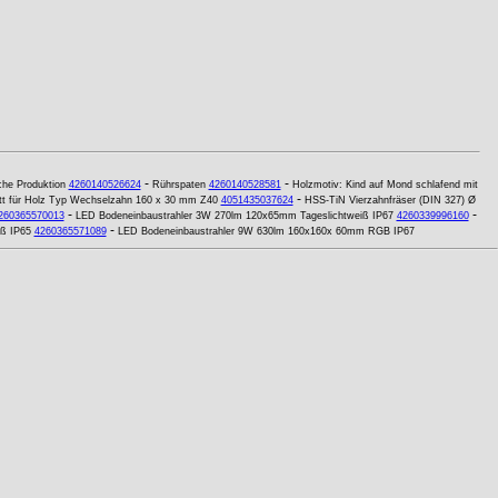
-
-
che Produktion
4260140526624
Rührspaten
4260140528581
Holzmotiv: Kind auf Mond schlafend mit
-
tt für Holz Typ Wechselzahn 160 x 30 mm Z40
4051435037624
HSS-TiN Vierzahnfräser (DIN 327) Ø
-
-
260365570013
LED Bodeneinbaustrahler 3W 270lm 120x65mm Tageslichtweiß IP67
4260339996160
-
iß IP65
4260365571089
LED Bodeneinbaustrahler 9W 630lm 160x160x 60mm RGB IP67