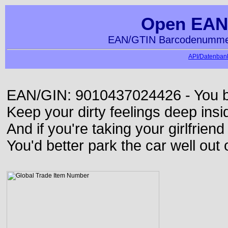
Open EAN
EAN/GTIN Barcodenummer
API/Datenbank
EAN/GIN: 9010437024426 - You bett
Keep your dirty feelings deep insi
And if you're taking your girlfriend
You'd better park the car well out 