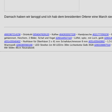
Darnach haben wir taroggt und ich hab dem bresidenten Orterer eine March si
-
-
-
-
4063367214158
Grünkohl
0054047629120
Kaffee
4042632027228
Handytasche
4021777050230
-
gehämmert, Herzform, 2 Bilder, Schaf und Vogel
4260140527119
Löffel, spitz, mit Loch, geölt
426014
-
-
4051435040402
Nutfräser für Oberfräser 2 x 41 mm Schaftdurchmesser 8 mm
4051435043892
1,5-
-
Warmweiß
4260365560168
LED Streifen 1m 60 LED/m 30lm Lichterkette Gelb 3528
4260339997518
6W 500lm 46cm Neutralweiß