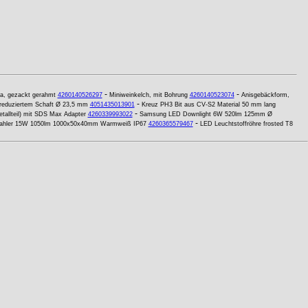
-
-
ra, gezackt gerahmt
4260140526297
Miniweinkelch, mit Bohrung
4260140523074
Anisgebäckform,
-
t reduziertem Schaft Ø 23,5 mm
4051435013901
Kreuz PH3 Bit aus CV-S2 Material 50 mm lang
-
tallteil) mit SDS Max Adapter
4260339993022
Samsung LED Downlight 6W 520lm 125mm Ø
-
rahler 15W 1050lm 1000x50x40mm Warmweiß IP67
4260365579467
LED Leuchtstoffröhre frosted T8