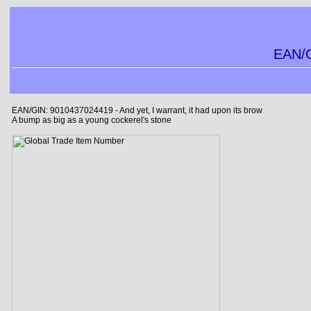
EAN/G
EAN/GIN: 9010437024419 - And yet, I warrant, it had upon its brow
A bump as big as a young cockerel's stone