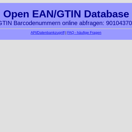
Open EAN/GTIN Database
TIN Barcodenummern online abfragen: 9010437
API/Datenbankzugriff
|
FAQ - häufige Fragen