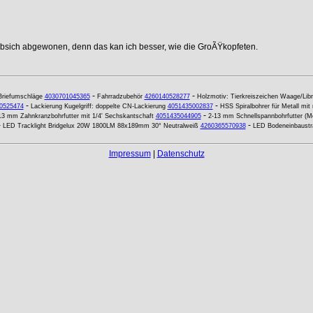
ebsich abgewonen, denn das kan ich besser, wie die GroÃŸkopfeten.
-
-
Briefumschläge
4030701045365
Fahrradzubehör
4260140528277
Holzmotiv: Tierkreiszeichen Waage/Lib
-
-
0525474
Lackierung Kugelgriff: doppelte CN-Lackierung
4051435002837
HSS Spiralbohrer für Metall mi
-
13 mm Zahnkranzbohrfutter mit 1/4' Sechskantschaft
4051435044905
2-13 mm Schnellspannbohrfutter (Me
-
-
LED Tracklight Bridgelux 20W 1800LM 88x189mm 30° Neutralweiß
4260365570938
LED Bodeneinbaust
Impressum
|
Datenschutz