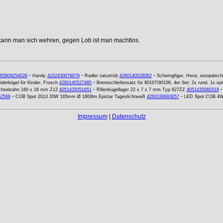
 kann man sich wehren, gegen Lob ist man machtlos.
-
-
-
85909254026
Handy
4102430079079
Radler naturtrüb
4260140528062
Schwingfigur, Hexe, europäisch
-
iderbügel für Kinder, Frosch
4260140527485
Brennschleifensatz für 90107/90109, 4er Set: 2x rund, 1x s
-
echselzahn 160 x 16 mm Z12
4051435051651
Rillenkugellager 22 x 7 x 7 mm Typ 627ZZ
4051435060318
-
-
62568
COB Spot 2013 20W 165mm Ø 1800lm Epistar Tageslichtweiß
4260339993657
LED Spot COB 4W 
Impressum
|
Datenschutz