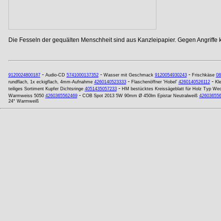
Die Fesseln der gequälten Menschheit sind aus Kanzleipapier. Gegen Angriffe
-
-
-
9120024800187
Audio-CD
5741000137352
Wasser mit Geschmack
9120054930243
Frischkäse
08
-
-
rundflach, 1x eckigflach, 4mm-Aufnahme
4260140523333
Flaschenöffner 'Hobel'
4260140526112
Kle
-
teiliges Sortiment Kupfer Dichtsringe
4051435057233
HM bestücktes Kreissägeblatt für Holz Typ W
-
Warmweiss 5050
4260365562469
COB Spot 2013 5W 90mm Ø 450lm Epistar Neutralweiß
42603655
24° Warmweiß