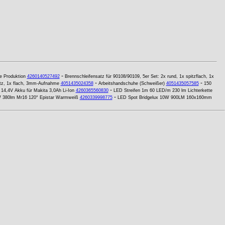
-
e Produktion
4260140527492
Brennschleifensatz für 90108/90109, 5er Set: 2x rund, 1x spitzflach, 1x
-
-
pitz, 1x flach, 3mm-Aufnahme
4051435024358
Arbeitshandschuhe (Schweißer)
4051435057585
150
-
-
14,4V Akku für Makita 3,0Ah Li-Ion
4260365560830
LED Streifen 1m 60 LED/m 230 lm Lichterkette
-
380lm Mr16 120° Epistar Warmweiß
4260339998775
LED Spot Bridgelux 10W 900LM 160x160mm