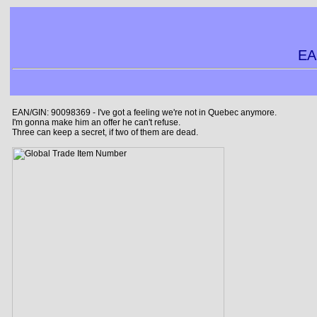
EA
EAN/GIN: 90098369 - I've got a feeling we're not in Quebec anymore.
I'm gonna make him an offer he can't refuse.
Three can keep a secret, if two of them are dead.