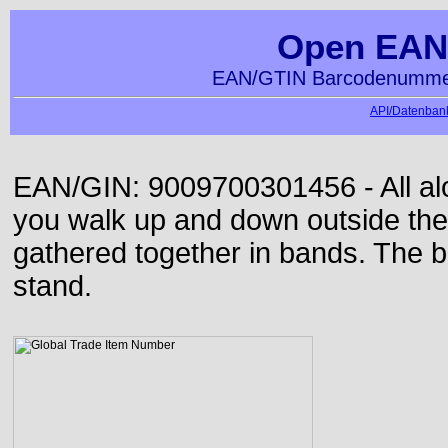
Open EAN
EAN/GTIN Barcodenummer
API/Datenbank
EAN/GIN: 9009700301456 - All alon
you walk up and down outside th
gathered together in bands. The b
stand.