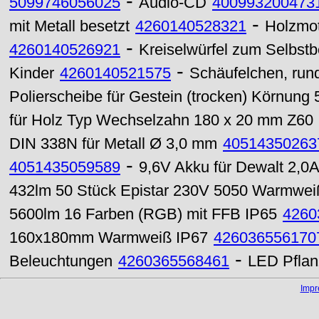
-
5099746056025
Audio-CD
400993200473
-
mit Metall besetzt
4260140528321
Holzmot
-
4260140526921
Kreiselwürfel zum Selbstb
-
Kinder
4260140521575
Schäufelchen, rund
Polierscheibe für Gestein (trocken) Körnung
für Holz Typ Wechselzahn 180 x 20 mm Z60
DIN 338N für Metall Ø 3,0 mm
40514350263
-
4051435059589
9,6V Akku für Dewalt 2,0
432lm 50 Stück Epistar 230V 5050 Warmwei
5600lm 16 Farben (RGB) mit FFB IP65
4260
160x180mm Warmweiß IP67
426036556170
-
Beleuchtungen
4260365568461
LED Pflan
Imp