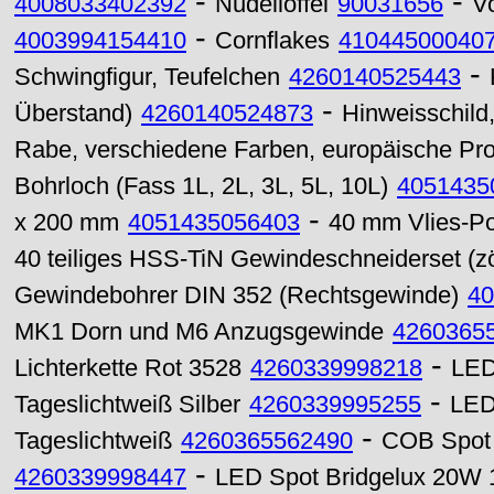
-
-
4008033402392
Nudellöffel
90031656
Vo
-
4003994154410
Cornflakes
41044500040
-
Schwingfigur, Teufelchen
4260140525443
-
Überstand)
4260140524873
Hinweisschild
Rabe, verschiedene Farben, europäische Pro
Bohrloch (Fass 1L, 2L, 3L, 5L, 10L)
4051435
-
x 200 mm
4051435056403
40 mm Vlies-Po
40 teiliges HSS-TiN Gewindeschneiderset (zö
Gewindebohrer DIN 352 (Rechtsgewinde)
40
MK1 Dorn und M6 Anzugsgewinde
4260365
-
Lichterkette Rot 3528
4260339998218
LED
-
Tageslichtweiß Silber
4260339995255
LED
-
Tageslichtweiß
4260365562490
COB Spot 
-
4260339998447
LED Spot Bridgelux 20W 