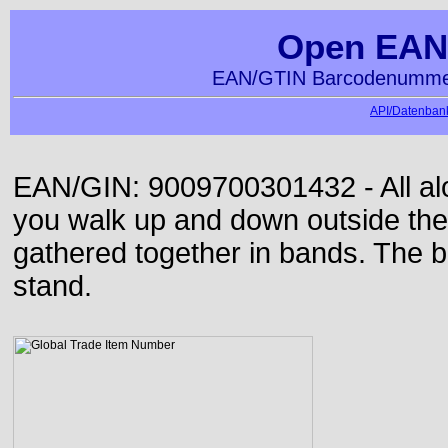
Open EAN
EAN/GTIN Barcodenummer
API/Datenbank
EAN/GIN: 9009700301432 - All alon
you walk up and down outside th
gathered together in bands. The b
stand.