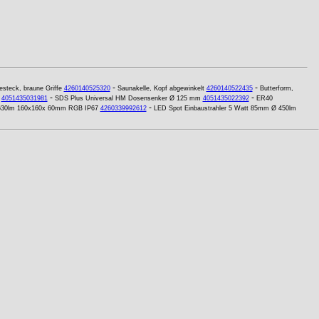
-
-
esteck, braune Griffe
4260140525320
Saunakelle, Kopf abgewinkelt
4260140522435
Butterform,
-
-
4051435031981
SDS Plus Universal HM Dosensenker Ø 125 mm
4051435022392
ER40
-
 630lm 160x160x 60mm RGB IP67
4260339992612
LED Spot Einbaustrahler 5 Watt 85mm Ø 450lm