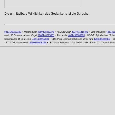
Die unmittelbare Wirklichkeit des Gedankens ist die Sprache.
-
-
-
5413149202320
Weichspüler
4260420283278
ALUDIBOND
4037771415371
Lutschpastille
4251311
-
-
rund, 30 Gramm, Ahorn, Vogel
4260140525801
Pizzarolle
4051435003803
HSS-R Spiralbohrer für 
-
-
Spannzange Ø 20-21 mm
4051435017831
SDS Plus Diamantbohrkrone Ø 60 mm
4260365560403
L
-
120° COB Neutralweiß
4260339998393
LED Spot Bridgelux 10W 900lm 188x145mm 57° Tageslichtwe