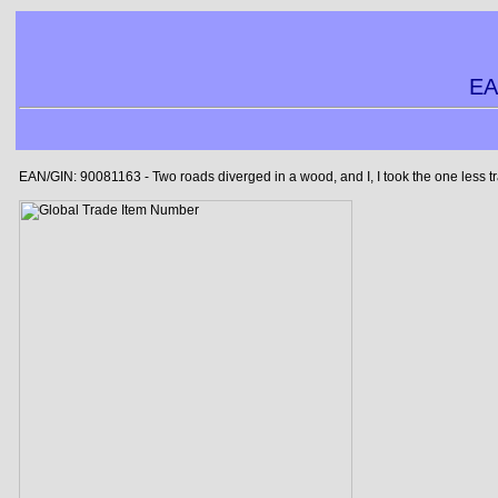
EA
EAN/GIN: 90081163 - Two roads diverged in a wood, and I, I took the one less tra