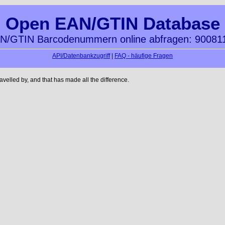
Open EAN/GTIN Database
N/GTIN Barcodenummern online abfragen: 90081
API/Datenbankzugriff
|
FAQ - häufige Fragen
velled by, and that has made all the difference.