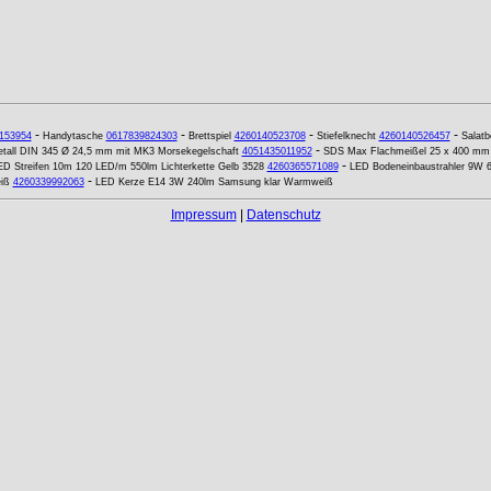
-
-
-
-
153954
Handytasche
0617839824303
Brettspiel
4260140523708
Stiefelknecht
4260140526457
Salatb
-
Metall DIN 345 Ø 24,5 mm mit MK3 Morsekegelschaft
4051435011952
SDS Max Flachmeißel 25 x 400 mm
-
ED Streifen 10m 120 LED/m 550lm Lichterkette Gelb 3528
4260365571089
LED Bodeneinbaustrahler 9W
-
iß
4260339992063
LED Kerze E14 3W 240lm Samsung klar Warmweiß
Impressum
|
Datenschutz