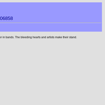
006858
 in bands. The bleeding hearts and artists make their stand.