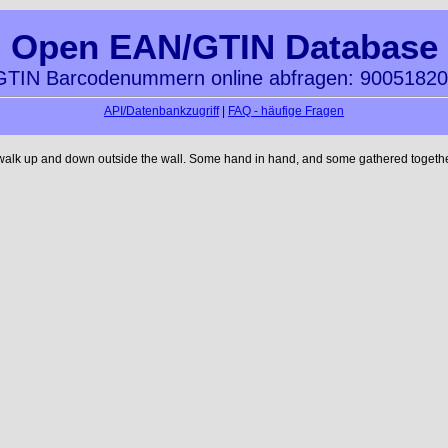
Open EAN/GTIN Database
TIN Barcodenummern online abfragen: 9005182
API/Datenbankzugriff
|
FAQ - häufige Fragen
 walk up and down outside the wall. Some hand in hand, and some gathered together