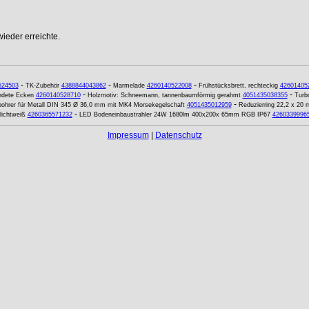
ieder erreichte.
-
-
-
524503
TK-Zubehör
4388844043862
Marmelade
4260140522008
Frühstücksbrett, rechteckig
42601405
-
-
undete Ecken
4260140528710
Holzmotiv: Schneemann, tannenbaumförmig gerahmt
4051435038355
Turb
-
bohrer für Metall DIN 345 Ø 36,0 mm mit MK4 Morsekegelschaft
4051435012959
Reduzierring 22,2 x 20
-
lichtweiß
4260365571232
LED Bodeneinbaustrahler 24W 1680lm 400x200x 65mm RGB IP67
4260339996
Impressum
|
Datenschutz