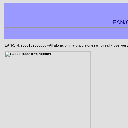
EAN/G
EAN/GIN: 9005182006858 - All alone, or in two's, the ones who really love you