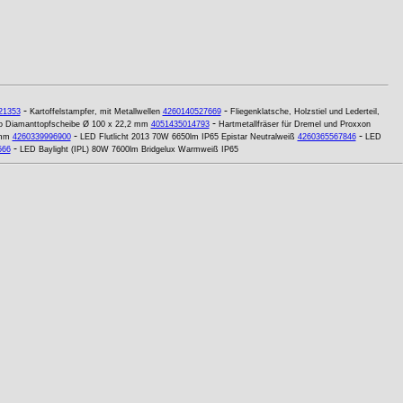
-
-
21353
Kartoffelstampfer, mit Metallwellen
4260140527669
Fliegenklatsche, Holzstiel und Lederteil,
-
o Diamanttopfscheibe Ø 100 x 22,2 mm
4051435014793
Hartmetallfräser für Dremel und Proxxon
-
-
 mm
4260339996900
LED Flutlicht 2013 70W 6650lm IP65 Epistar Neutralweiß
4260365567846
LED
-
566
LED Baylight (IPL) 80W 7600lm Bridgelux Warmweiß IP65