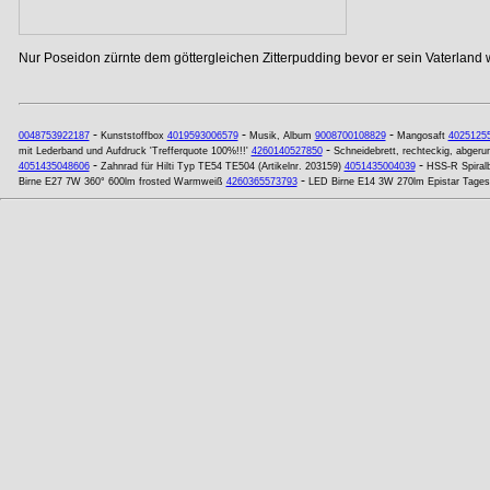
Nur Poseidon zürnte dem göttergleichen Zitterpudding bevor er sein Vaterland w
-
-
-
0048753922187
Kunststoffbox
4019593006579
Musik, Album
9008700108829
Mangosaft
4025125
-
mit Lederband und Aufdruck 'Trefferquote 100%!!!'
4260140527850
Schneidebrett, rechteckig, abger
-
-
4051435048606
Zahnrad für Hilti Typ TE54 TE504 (Artikelnr. 203159)
4051435004039
HSS-R Spiral
-
Birne E27 7W 360° 600lm frosted Warmweiß
4260365573793
LED Birne E14 3W 270lm Epistar Tages