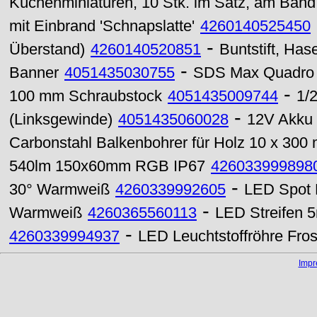
Küchenminiaturen, 10 Stk. im Satz, am Band
mit Einbrand 'Schnapslatte'
4260140525450
-
Überstand)
4260140520851
Buntstift, Has
-
Banner
4051435030755
SDS Max Quadro 
-
100 mm Schraubstock
4051435009744
1/
-
(Linksgewinde)
4051435060028
12V Akku 
Carbonstahl Balkenbohrer für Holz 10 x 300
540lm 150x60mm RGB IP67
426033999898
-
30° Warmweiß
4260339992605
LED Spot 
-
Warmweiß
4260365560113
LED Streifen 
-
4260339994937
LED Leuchtstoffröhre Fr
Imp