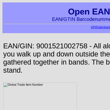
Open EAN
EAN/GTIN Barcodenummer
API/Datenbank
EAN/GIN: 9001521002758 - All alon
you walk up and down outside th
gathered together in bands. The b
stand.