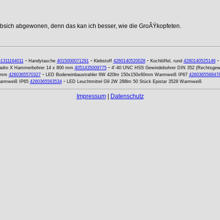
ebsich abgewonen, denn das kan ich besser, wie die GroÃŸkopfeten.
-
-
-
1311164011
Handytasche
4015000071291
Klebstoff
4260140520028
Kochlöffel, rund
4260140525146
-
adro X Hammerbohrer 14 x 800 mm
4051435009775
4'-40 UNC HSS Gewindebohrer DIN 352 (Rechtsgew
-
3 mm
4260365570327
LED Bodeneinbaustrahler 6W 420lm 150x150x60mm Warmweiß IP67
426036556847
-
Warmweiß IP65
4260365563534
LED Leuchtmittel G9 2W 288lm 50 Stück Epistar 3528 Warmweiß
Impressum
|
Datenschutz