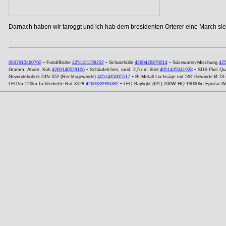
Darnach haben wir taroggt und ich hab dem bresidenten Orterer eine March si
-
-
-
0637913460760
Fond/Brühe
4251311158232
Schutzhülle
4260426870014
Süsswaren-Mischung
425
-
-
Gramm, Ahorn, Kuh
4260140529106
Schäufelchen, rund, 2,5 cm Stiel
4051435041928
SDS Plus Qu
-
Gewindebohrer DIN 352 (Rechtsgewinde)
4051435005517
BI-Metall Lochsäge mit 5/8' Gewinde Ø 7
-
LED/m 120lm Lichterkette Rot 3528
4260339996382
LED Baylight (IPL) 200W HQ 19000lm Epistar 