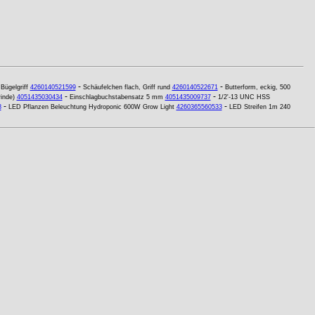
-
-
-
Bügelgriff
4260140521599
Schäufelchen flach, Griff rund
4260140522671
Butterform, eckig, 500
-
-
inde)
4051435030434
Einschlagbuchstabensatz 5 mm
4051435009737
1/2'-13 UNC HSS
-
-
8
LED Pflanzen Beleuchtung Hydroponic 600W Grow Light
4260365560533
LED Streifen 1m 240