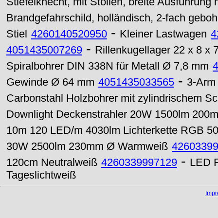
Stiefelknecht, mit Stollen, breite Ausführung
Brandgefahrschild, holländisch, 2-fach geboh
-
Stiel
4260140520950
Kleiner Lastwagen
4
-
4051435007269
Rillenkugellager 22 x 8 
Spiralbohrer DIN 338N für Metall Ø 7,8 mm
-
Gewinde Ø 64 mm
4051435033565
3-Arm
Carbonstahl Holzbohrer mit zylindrischem Sc
Downlight Deckenstrahler 20W 1500lm 200m
10m 120 LED/m 4030lm Lichterkette RGB 5
30W 2500lm 230mm Ø Warmweiß
4260339
-
120cm Neutralweiß
4260339997129
LED F
Tageslichtweiß
Imp