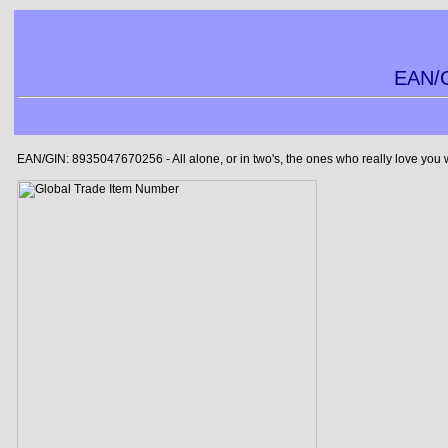
EAN/G
EAN/GIN: 8935047670256 - All alone, or in two's, the ones who really love you