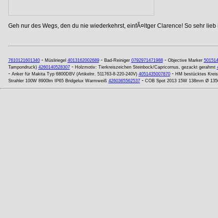
Geh nur des Wegs, den du nie wiederkehrst, einfÃ¤ltger Clarence! So sehr lieb
-
-
-
7610121601340
Müsliriegel
4013162002689
Bad-Reiniger
0792971471988
Objective Marker
50151
-
Tampondruck)
4260140528307
Holzmotiv: Tierkreiszeichen Steinbock/Capricornus, gezackt gerahmt
-
-
Anker für Makita Typ 6800DBV (Artikelnr. 511763-8-220-240V)
4051435007870
HM bestücktes Kreis
-
Strahler 100W 8900lm IP65 Bridgelux Warmweiß
4260365562537
COB Spot 2013 15W 138mm Ø 1350l