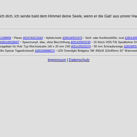
 ich dich, ich sende bald dem Himmel deine Seele, wenn er die Gab' aus unsrer Ha
-
-
-
42188658
Planer
4016740215044
Apfelschorle
4260140521674
Senf- oder Konfitürelöffel, oval
42601405
-
-
4260140529007
Sparstrumpf, blau, ohne Beschriftung
4051435003230
10 Stück HSS-TiN Spiralbohrer DI
-
sägeblatt für Holz Typ Wechselzahn 140 x 20 mm Z40
4051435025270
50 mm Schraubzwinge
42603655
-
m Epistar Tageslichtweiß
4260339998072
LED Downlight Bridgelux 5W 450LM 110x65mm 42° Warmweiß
Impressum
|
Datenschutz