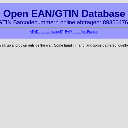
Open EAN/GTIN Database
TIN Barcodenummern online abfragen: 8935047
API/Datenbankzugriff
|
FAQ - häufige Fragen
 walk up and down outside the wall. Some hand in hand, and some gathered together