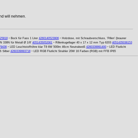
nd will nehmen.
-
-
25818
Bock für Fass 1 Liter
4260140523906
Holzdose, mit Schraubverschluss, 'Pillen' (brauner
-
N 338N für Metall Ø 1/8'
4051435052061
Rillenkugellager 40 x 17 x 12 mm Typ 6203
4051435036153
-
-
79436
LED Leuchtstoffröhre klar T8 6W 500lm 46cm Neutralweiß
4260339991400
LED Flutlicht
-
 Silber
4260339993718
LED RGB Flutlicht Strahler 20W 16 Farben (RGB) mit FFB IP65