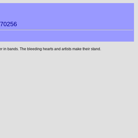
670256
 in bands. The bleeding hearts and artists make their stand.