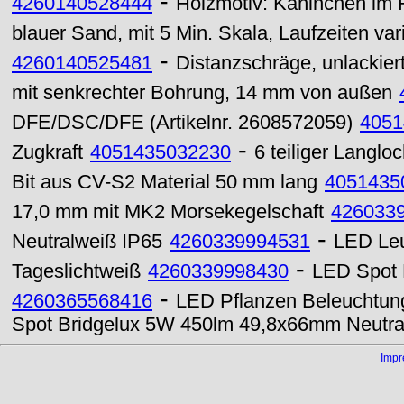
-
4260140528444
Holzmotiv: Kaninchen im 
blauer Sand, mit 5 Min. Skala, Laufzeiten var
-
4260140525481
Distanzschräge, unlackier
mit senkrechter Bohrung, 14 mm von außen
DFE/DSC/DFE (Artikelnr. 2608572059)
4051
-
Zugkraft
4051435032230
6 teiliger Langl
Bit aus CV-S2 Material 50 mm lang
4051435
17,0 mm mit MK2 Morsekegelschaft
426033
-
Neutralweiß IP65
4260339994531
LED Leu
-
Tageslichtweiß
4260339998430
LED Spot
-
4260365568416
LED Pflanzen Beleuchtun
Spot Bridgelux 5W 450lm 49,8x66mm Neutra
Imp