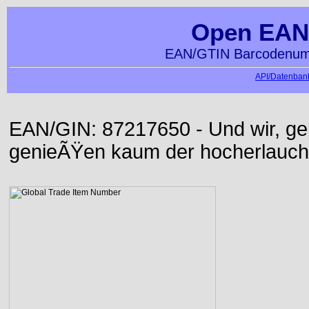
Open EAN
EAN/GTIN Barcodenumm
API/Datenbank
EAN/GIN: 87217650 - Und wir, ge
genieÃŸen kaum der hocherlauch