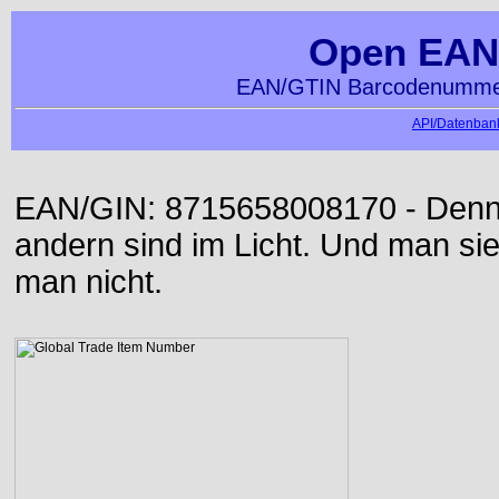
Open EAN
EAN/GTIN Barcodenummer
API/Datenbank
EAN/GIN: 8715658008170 - Denn d
andern sind im Licht. Und man sieh
man nicht.