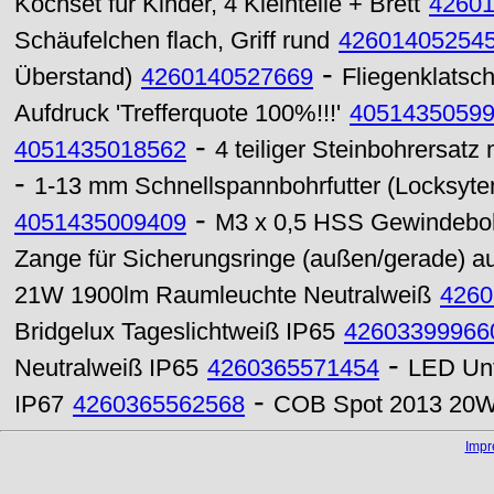
Kochset für Kinder, 4 Kleinteile + Brett
4260
Schäufelchen flach, Griff rund
42601405254
-
Überstand)
4260140527669
Fliegenklatsch
Aufdruck 'Trefferquote 100%!!!'
4051435059
-
4051435018562
4 teiliger Steinbohrersat
-
1-13 mm Schnellspannbohrfutter (Locksyte
-
4051435009409
M3 x 0,5 HSS Gewindeboh
Zange für Sicherungsringe (außen/gerade) a
21W 1900lm Raumleuchte Neutralweiß
4260
Bridgelux Tageslichtweiß IP65
42603399966
-
Neutralweiß IP65
4260365571454
LED Unt
-
IP67
4260365562568
COB Spot 2013 20W 
Imp