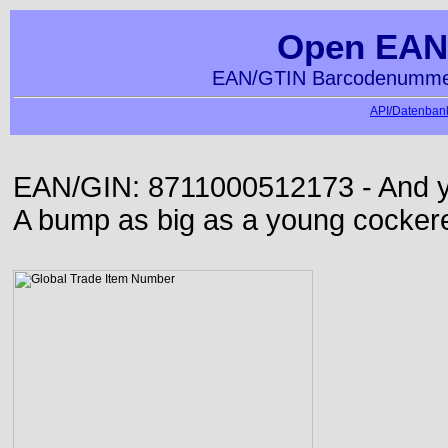
Open EAN
EAN/GTIN Barcodenummer
API/Datenbank
EAN/GIN: 8711000512173 - And yet
A bump as big as a young cockere