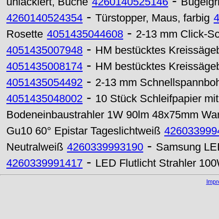
-
unlackiert, Buche
4260140525146
Bügelgri
-
4260140524354
Türstopper, Maus, farbig
-
Rosette
4051435044608
2-13 mm Click-Sch
-
4051435007948
HM bestücktes Kreissägeb
-
4051435008174
HM bestücktes Kreissägeb
-
4051435054492
2-13 mm Schnellspannbohrf
-
4051435048002
10 Stück Schleifpapier mi
Bodeneinbaustrahler 1W 90lm 48x75mm Wa
Gu10 60° Epistar Tageslichtweiß
426033999
-
Neutralweiß
4260339993190
Samsung LED
-
4260339991417
LED Flutlicht Strahler 10
Imp