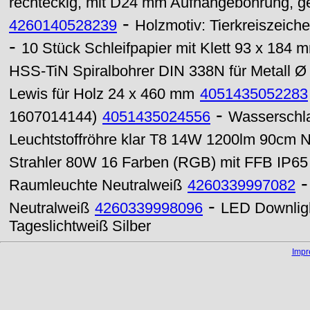
rechteckig, mit D24 mm Aufhängebohrung, ge
-
4260140528239
Holzmotiv: Tierkreiszeich
-
10 Stück Schleifpapier mit Klett 93 x 184
HSS-TiN Spiralbohrer DIN 338N für Metall Ø 
Lewis für Holz 24 x 460 mm
4051435052283
-
1607014144)
4051435024556
Wasserschl
Leuchtstoffröhre klar T8 14W 1200lm 90cm N
Strahler 80W 16 Farben (RGB) mit FFB IP65
Raumleuchte Neutralweiß
4260339997082
-
Neutralweiß
4260339998096
LED Downlig
Tageslichtweiß Silber
Imp