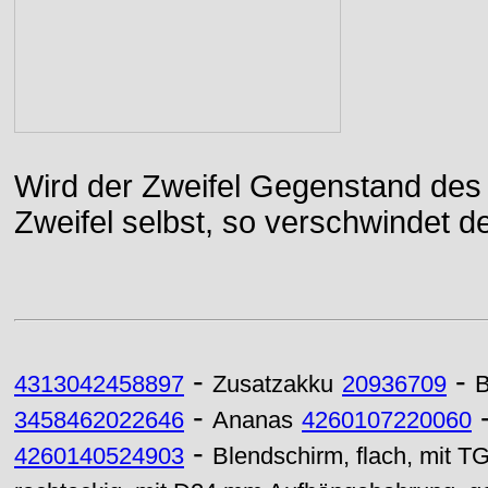
Wird der Zweifel Gegenstand des 
Zweifel selbst, so verschwindet de
-
-
4313042458897
Zusatzakku
20936709
B
-
3458462022646
Ananas
4260107220060
-
4260140524903
Blendschirm, flach, mit 