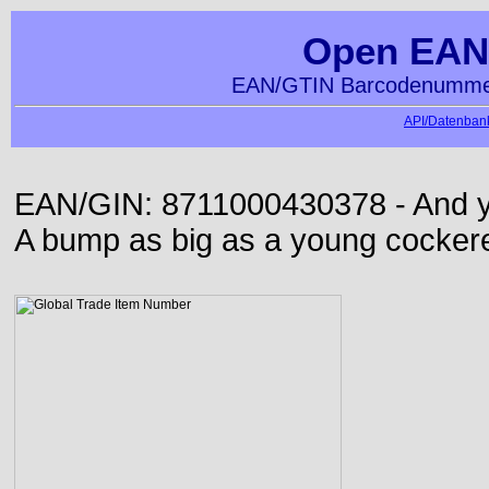
Open EAN
EAN/GTIN Barcodenummer
API/Datenbank
EAN/GIN: 8711000430378 - And yet
A bump as big as a young cockere