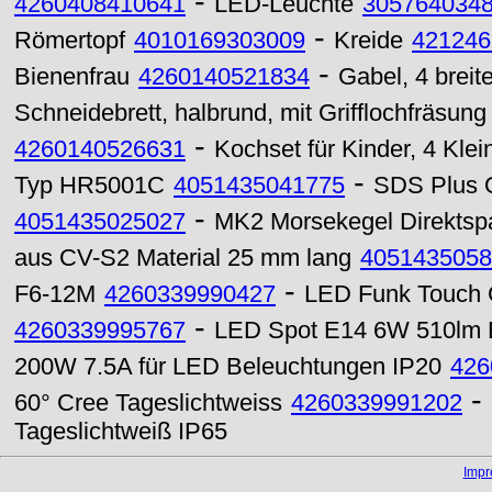
-
4260408410641
LED-Leuchte
305764034
-
Römertopf
4010169303009
Kreide
421246
-
Bienenfrau
4260140521834
Gabel, 4 breite
Schneidebrett, halbrund, mit Grifflochfräsung
-
4260140526631
Kochset für Kinder, 4 Klein
-
Typ HR5001C
4051435041775
SDS Plus 
-
4051435025027
MK2 Morsekegel Direkts
aus CV-S2 Material 25 mm lang
4051435058
-
F6-12M
4260339990427
LED Funk Touch 
-
4260339995767
LED Spot E14 6W 510lm E
200W 7.5A für LED Beleuchtungen IP20
426
-
60° Cree Tageslichtweiss
4260339991202
Tageslichtweiß IP65
Imp