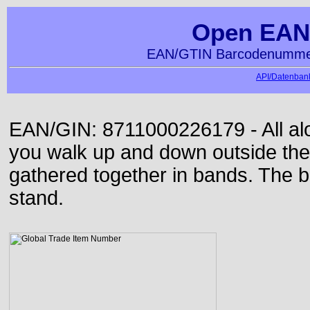
Open EAN
EAN/GTIN Barcodenummer
API/Datenbank
EAN/GIN: 8711000226179 - All alon
you walk up and down outside th
gathered together in bands. The b
stand.