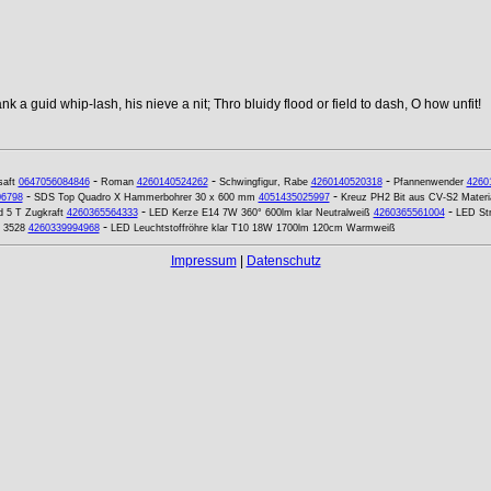
k a guid whip-lash, his nieve a nit; Thro bluidy flood or field to dash, O how unfit!
-
-
-
saft
0647056084846
Roman
4260140524262
Schwingfigur, Rabe
4260140520318
Pfannenwender
4260
-
-
06798
SDS Top Quadro X Hammerbohrer 30 x 600 mm
4051435025997
Kreuz PH2 Bit aus CV-S2 Materi
-
-
 5 T Zugkraft
4260365564333
LED Kerze E14 7W 360° 600lm klar Neutralweiß
4260365561004
LED Str
-
 3528
4260339994968
LED Leuchtstoffröhre klar T10 18W 1700lm 120cm Warmweiß
Impressum
|
Datenschutz