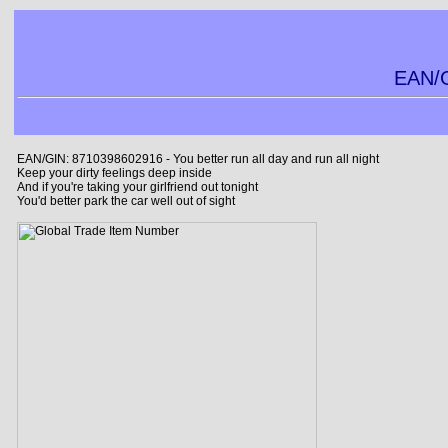
EAN/G
EAN/GIN: 8710398602916 - You better run all day and run all night
Keep your dirty feelings deep inside
And if you're taking your girlfriend out tonight
You'd better park the car well out of sight