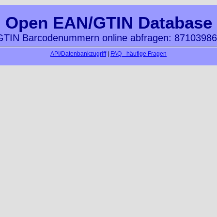
Open EAN/GTIN Database
TIN Barcodenummern online abfragen: 8710398
API/Datenbankzugriff
|
FAQ - häufige Fragen