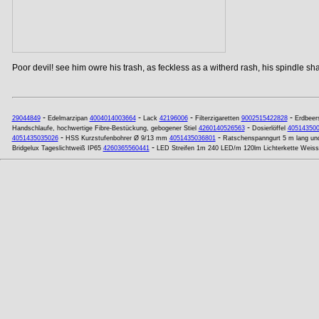
Poor devil! see him owre his trash, as feckless as a witherd rash, his spindle shan
-
-
-
-
29044849
Edelmarzipan
4004014003664
Lack
42196006
Filterzigaretten
9002515422828
Erdbeer
-
Handschlaufe, hochwertige Fibre-Bestückung, gebogener Stiel
4260140526563
Dosierlöffel
40514350
-
-
4051435035026
HSS Kurzstufenbohrer Ø 9/13 mm
4051435036801
Ratschenspanngurt 5 m lang und
-
Bridgelux Tageslichtweiß IP65
4260365560441
LED Streifen 1m 240 LED/m 120lm Lichterkette Weiss