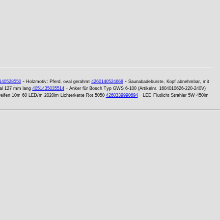
-
-
140528550
Holzmotiv: Pferd, oval gerahmt
4260140524668
Saunabadebürste, Kopf abnehmbar, mit
-
al 127 mm lang
4051435035514
Anker für Bosch Typ GWS 6-100 (Artikelnr. 1604010626-220-240V)
-
eifen 10m 60 LED/m 2020lm Lichterkette Rot 5050
4260339990694
LED Flutlicht Strahler 5W 450lm