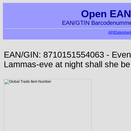
Open EAN
EAN/GTIN Barcodenummer
API/Datenbank
EAN/GIN: 8710151554063 - Even or
Lammas-eve at night shall she be