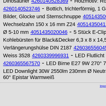
-
Dinosaurier
4260140528369
Holzmotiv: Ro
-
4260140523746
Bottich, trichterförmig, 1 Gr
Bilder, Glocke und Sternschnuppe
40514350
Wechselzahn 150 x 16 mm Z24
4051435041
-
Ø 5-10 mm
4051435020046
5 Stück E-Cl
Kohlebürsten für Black&Decker 6,3 x 8 x 14,5
Verlängerungshülse DIN 2187
42603655604
-
Weiss 3528
4260339996931
LED Flutlich
-
4260365567570
LED Birne E27 9W 270° 7
LED Downlight 30W 2550lm 230mm Ø Neutr
60° Epistar Warmweiß
Imp