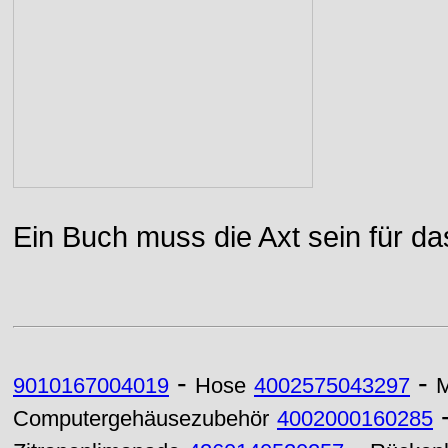
Ein Buch muss die Axt sein für da
-
-
9010167004019
Hose
4002575043297
M
Computergehäusezubehör
4002000160285