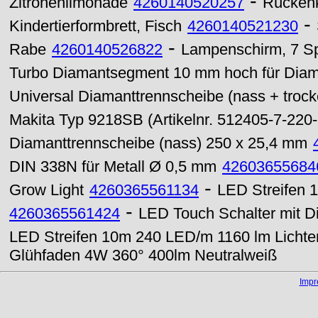
-
Zitronenlimonade
4260140520257
Rückenk
-
Kindertierformbrett, Fisch
4260140521230
-
Rabe
4260140526822
Lampenschirm, 7 Spe
Turbo Diamantsegment 10 mm hoch für Dia
Universal Diamanttrennscheibe (nass + troc
Makita Typ 9218SB (Artikelnr. 512405-7-220
Diamanttrennscheibe (nass) 250 x 25,4 mm
DIN 338N für Metall Ø 0,5 mm
42603655684
-
Grow Light
4260365561134
LED Streifen 
-
4260365561424
LED Touch Schalter mit 
LED Streifen 10m 240 LED/m 1160 lm Lichter
Glühfaden 4W 360° 400lm Neutralweiß
Imp