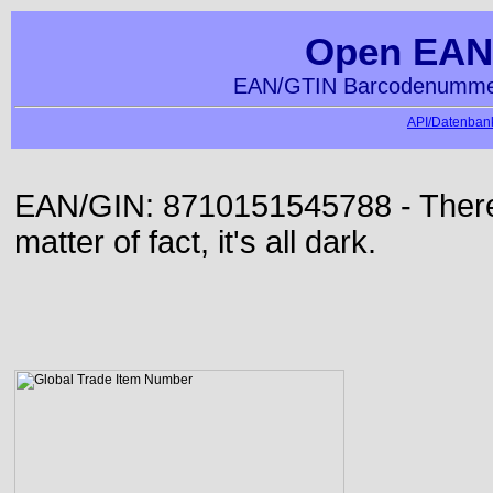
Open EAN
EAN/GTIN Barcodenummer
API/Datenbank
EAN/GIN: 8710151545788 - There 
matter of fact, it's all dark.